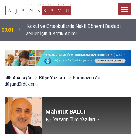
İlkokul ve Ortaokullarda Nakil Dönemi Başladı:
09:01
Veliler İçin 4 Kritik Adım!
Anasayfa
Köşe Yazıları
Koronavirüs'ün
düşündürdükleri...
Mahmut BALCI
Yazarın Tüm Yazıları >