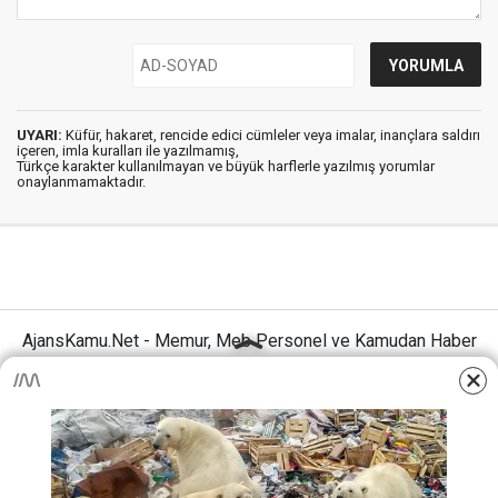
UYARI:
Küfür, hakaret, rencide edici cümleler veya imalar, inançlara saldırı
içeren, imla kuralları ile yazılmamış,
Türkçe karakter kullanılmayan ve büyük harflerle yazılmış yorumlar
onaylanmamaktadır.
AjansKamu.Net - Memur, Meb Personel ve Kamudan Haber
Sitesi © 2025
Anasayfa
Künye
İletişim
Gizlilik İlkeleri
Sitene Ekle
MEB Personel – Öğretmen Haberleri