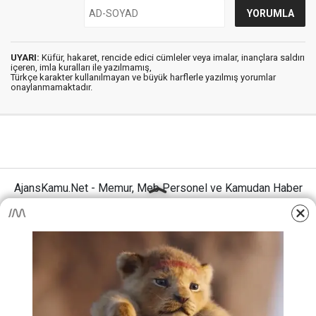
UYARI:
Küfür, hakaret, rencide edici cümleler veya imalar, inançlara saldırı
içeren, imla kuralları ile yazılmamış,
Türkçe karakter kullanılmayan ve büyük harflerle yazılmış yorumlar
onaylanmamaktadır.
AjansKamu.Net - Memur, Meb Personel ve Kamudan Haber
Sitesi © 2025
Anasayfa
Künye
İletişim
Gizlilik İlkeleri
Sitene Ekle
MEB Personel – Öğretmen Haberleri