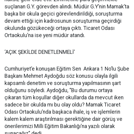
suçlanan G.Y. görevden alındı. Müdür G.Y’nin Mamak’ta
başka bir okula geçici görevlendirildiği, soruşturma
devam ettiği için kadrosunun soruşturma geçirdiği
okulunda gözükeceği ortaya çıktı. Ticaret Odası
Ortaokulu’na ise yeni müdür atandı.
‘AÇIK ŞEKİLDE DENETLENMELİ’
Cumhuriyet’e konuşan Eğitim Sen Ankara 1 No’lu Şube
Başkanı Mehmet Aydoğdu söz konusu olayla ilgili
kapsamlı denetim ve soruşturma yapılmasının şart
olduğunu söyledi. Aydoğdu, “Bu durumu ortaya
çıkaran tüm koşullar diğer okullarda da mevcut iken
sadece bir okulda mı bu olay oldu? Mamak Ticaret
Odası Ortaokulu’nda başkaca ihale, iş ve işlemlerin
kalem kalem araştırılması gerektiğine dair görüş ve
önerilerimizi Milli Eğitim Bakanlığı’na yazılı olarak
sunacağız” dedi.