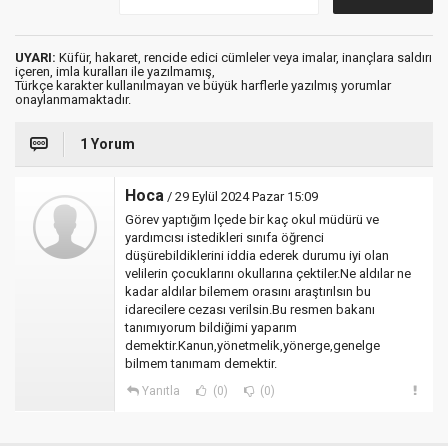
UYARI:
Küfür, hakaret, rencide edici cümleler veya imalar, inançlara saldırı
içeren, imla kuralları ile yazılmamış,
Türkçe karakter kullanılmayan ve büyük harflerle yazılmış yorumlar
onaylanmamaktadır.
1 Yorum
Hoca
/ 29 Eylül 2024 Pazar 15:09
Görev yaptığım lçede bir kaç okul müdürü ve
yardımcısı istedikleri sınıfa öğrenci
düşürebildiklerini iddia ederek durumu iyi olan
velilerin çocuklarını okullarına çektiler.Ne aldılar ne
kadar aldılar bilemem orasını araştırılsın bu
idarecilere cezası verilsin.Bu resmen bakanı
tanımıyorum bildiğimi yaparım
demektir.Kanun,yönetmelik,yönerge,genelge
bilmem tanımam demektir.
Yanıtla
(0)
(0)