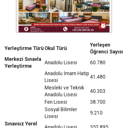
Yerleşen
Yerleştirme Türü
Okul Türü
Öğrenci Sayısı
Merkezi Sınavla
Anadolu Lisesi
60.780
Yerleştirme
Anadolu İmam Hatip
41.480
Lisesi
Mesleki ve Teknik
40.303
Anadolu Lisesi
Fen Lisesi
38.700
Sosyal Bilimler
9.210
Lisesi
Sınavsız Yerel
Anadolu Lisesi
352.895