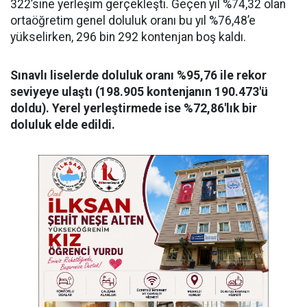
322’sine yerleşim gerçekleşti. Geçen yıl %74,32 olan
ortaöğretim genel doluluk oranı bu yıl %76,48’e
yükselirken, 296 bin 292 kontenjan boş kaldı.
Sınavlı liselerde doluluk oranı %95,76 ile rekor
seviyeye ulaştı (198.905 kontenjanın 190.473'ü
doldu). Yerel yerleştirmede ise %72,86'lık bir
doluluk elde edildi.