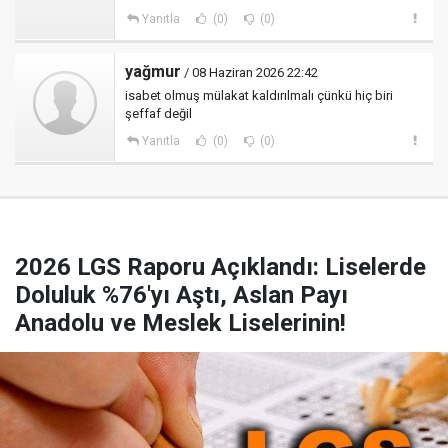
Yanıtla
(0)
(0)
yağmur
/ 08 Haziran 2026 22:42
isabet olmuş mülakat kaldırılmalı çünkü hiç biri
şeffaf değil
Yanıtla
(0)
(0)
2026 LGS Raporu Açıklandı: Liselerde
Doluluk %76'yı Aştı, Aslan Payı
Anadolu ve Meslek Liselerinin!