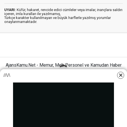
UYARI:
Küfür, hakaret, rencide edici cümleler veya imalar, inançlara saldırı
içeren, imla kuralları ile yazılmamış,
Türkçe karakter kullanılmayan ve büyük harflerle yazılmış yorumlar
onaylanmamaktadır.
AjansKamu.Net - Memur, Meb Personel ve Kamudan Haber
Sitesi © 2025
Anasayfa
Künye
İletişim
Gizlilik İlkeleri
Sitene Ekle
MEB Personel – Öğretmen Haberleri