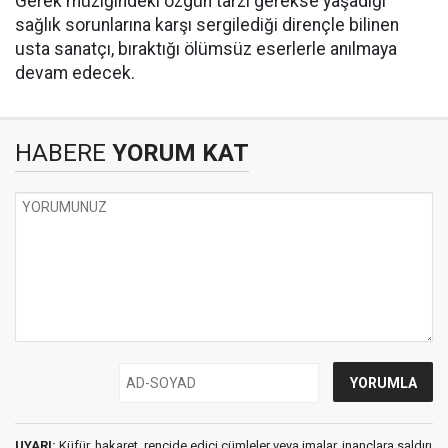
​Gerek müziğindeki özgün tarzı gerekse yaşadığı
sağlık sorunlarına karşı sergilediği dirençle bilinen
usta sanatçı, bıraktığı ölümsüz eserlerle anılmaya
devam edecek.
HABERE
YORUM KAT
UYARI:
Küfür, hakaret, rencide edici cümleler veya imalar, inançlara saldırı