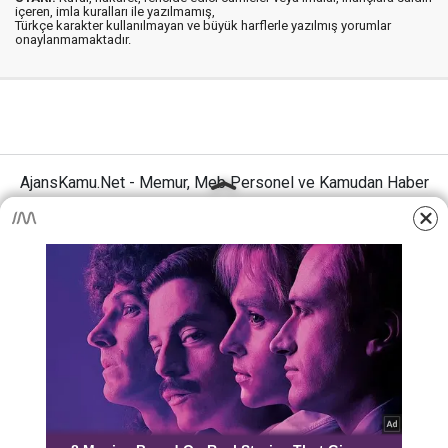
içeren, imla kuralları ile yazılmamış,
Türkçe karakter kullanılmayan ve büyük harflerle yazılmış yorumlar
onaylanmamaktadır.
AjansKamu.Net - Memur, Meb Personel ve Kamudan Haber
Sitesi © 2025
Anasayfa
Künye
İletişim
Gizlilik İlkeleri
Sitene Ekle
MEB Personel – Öğretmen Haberleri
Haber Portalı Yazılımı