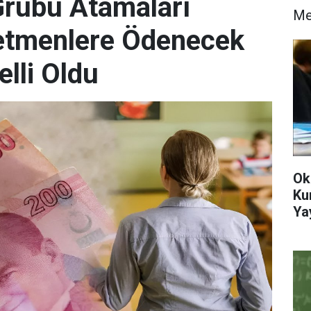
r Grubu Atamaları
M
etmenlere Ödenecek
elli Oldu
Ok
Ku
Ya