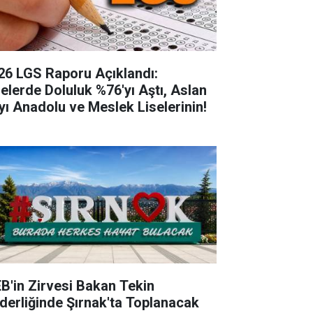
26 LGS Raporu Açıklandı:
selerde Doluluk %76'yı Aştı, Aslan
yı Anadolu ve Meslek Liselerinin!
B'in Zirvesi Bakan Tekin
derliğinde Şırnak'ta Toplanacak