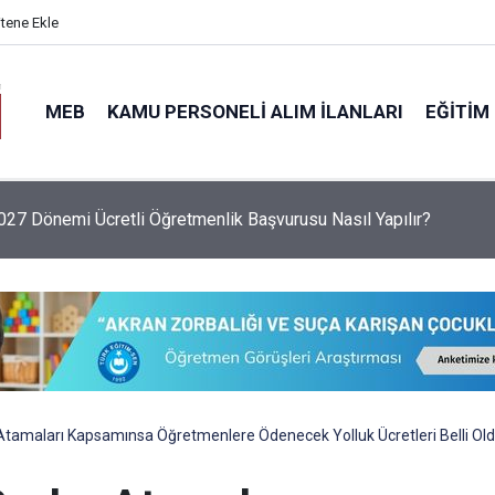
itene Ekle
MEB
KAMU PERSONELI ALIM İLANLARI
EĞITIM
6 Sezonu Fındık Alım Fiyatlarını Açıkladı: Giresun 255 TL, Leva
ubu Atamaları Kapsamınsa Öğretmenlere Ödenecek Yolluk Ücretleri Belli Ol