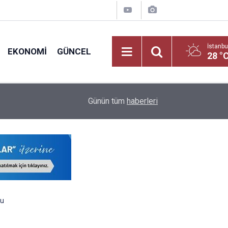
İstanbu
EKONOMI
GÜNCEL
28 °
nt
Öğretmenlerin İller Arası Özür Grubu Tercih Ekran
16:12
Günün tüm
haberleri
Nereden Yapılacak?
du