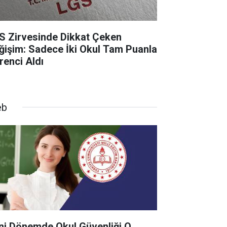
S Zirvesinde Dikkat Çeken
ğişim: Sadece İki Okul Tam Puanla
renci Aldı
eb
ni Dönemde Okul Güvenliği O