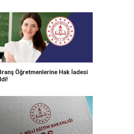
Branş Öğretmenlerine Hak İadesi
di!