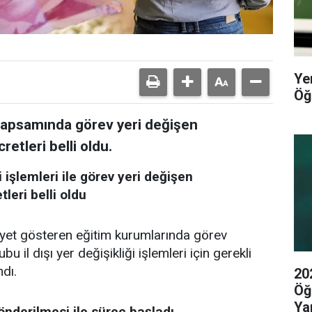
Ye
Öğ
 kapsamında görev yeri değişen
retleri belli oldu.
i işlemleri ile görev yeri değişen
eri belli oldu
liyet gösteren eğitim kurumlarında görev
il dışı yer değişikliği işlemleri için gerekli
ndı.
20
Öğ
Yap
nderilmesi ile süreç başladı