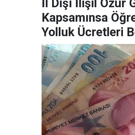
İl Dışı İlişil Özü
Kapsamınsa Öğr
Yolluk Ücretleri B