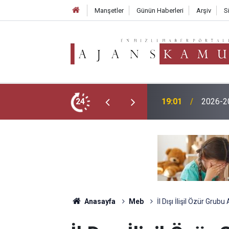
Manşetler
Günün Haberleri
Arşiv
S
TMO 202
menlik Başvurusu Nasıl Yapılır?
24
17:02
250 TL
Anasayfa
Meb
İl Dışı İlişil Özür Gr