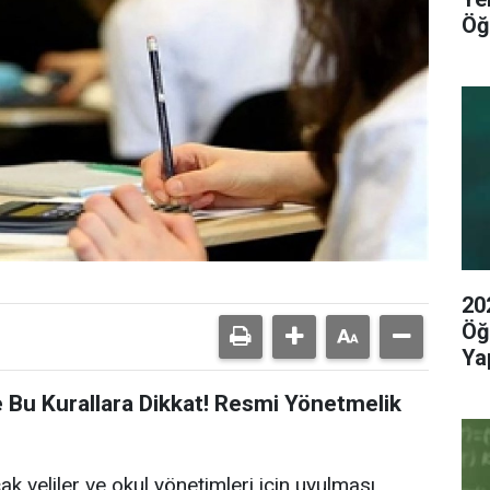
Öğ
20
Öğ
Yap
 Bu Kurallara Dikkat! Resmi Yönetmelik
cak veliler ve okul yönetimleri için uyulması