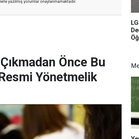
flerle yazılmış yorumlar onaylanmamaktadır.
LG
De
Öğ
e Çıkmadan Önce Bu
M
! Resmi Yönetmelik
Ye