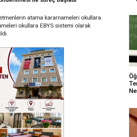
tmenlerin atama kararnameleri okullara
meleri okullara EBYS sistemi olarak
ldi.
Öğ
Te
Ne