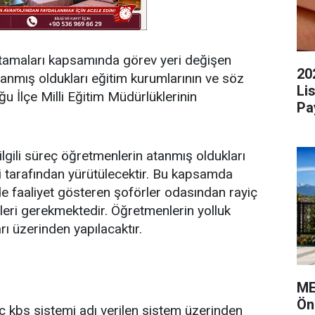
i atamaları kapsamında görev yeri değişen
20
anmış oldukları eğitim kurumlarının ve söz
Li
u İlçe Milli Eğitim Müdürlüklerinin
Pa
ilgili süreç öğretmenlerin atanmış oldukları
eri tarafından yürütülecektir. Bu kapsamda
de faaliyet gösteren şoförler odasından rayiç
eri gerekmektedir. Öğretmenlerin yolluk
arı üzerinden yapılacaktır.
ME
Ön
reç kbs sistemi adı verilen sistem üzerinden