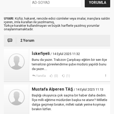
UYARI:
Küfür, hakaret, rencide edici cümleler veya imalar, inançlara saldırı
içeren, imla kuralları ile yazılmamış,
Türkçe karakter kullanılmayan ve büyük harflerle yazılmış yorumlar
onaylanmamaktadır.
2 Yorum
İskefiyeli
/ 14 Eylül 2025 11:32
Bunu da yazın. Trabzon Çarşıbaşı eğitim bir sen ilçe
temsilcisi görevlendirme şube müdürü yapıldı bunu
da yazın....
Yanıtla
(0)
(1)
Mustafa Alperen TAŞ
/ 14 Eylül 2025 11:13
Başlığı okuyunca çok saçma bir haber daha dedim.
İlçe milli eğitime müdürden başka ne atanır? Milletle
dalga geçmeyi bırakın, milleti salak yerine koymayı
bırakın lütfen.