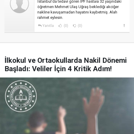
İstanbul'da tedavi gören İPF hastası 32 yaşındaki
öğretmen Mehmet Ulaş Uğraş beklediği akciğer
nakline kavuşamadan hayatını kaybetmiş. Alah
rahmet eylesin.
Yanıtla
(0)
(0)
İlkokul ve Ortaokullarda Nakil Dönemi
Başladı: Veliler İçin 4 Kritik Adım!