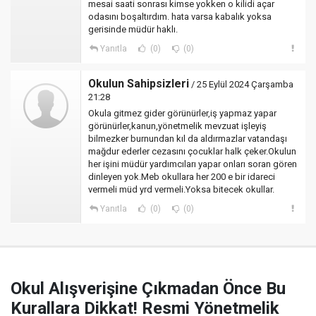
mesai saati sonrası kimse yokken o kilidi açar
odasını boşaltırdım. hata varsa kabalık yoksa
gerisinde müdür haklı.
Yanıtla
(0)
(0)
Okulun Sahipsizleri
/ 25 Eylül 2024 Çarşamba
21:28
Okula gitmez gider görünürler,iş yapmaz yapar
görünürler,kanun,yönetmelik mevzuat işleyiş
bilmezker burnundan kıl da aldırmazlar vatandaşı
mağdur ederler cezasını çocuklar halk çeker.Okulun
her işini müdür yardımcıları yapar onları soran gören
dinleyen yok.Meb okullara her 200 e bir idareci
vermeli müd yrd vermeli.Yoksa bitecek okullar.
Yanıtla
(0)
(0)
Okul Alışverişine Çıkmadan Önce Bu
Kurallara Dikkat! Resmi Yönetmelik