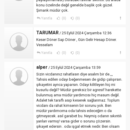
konu özelinde değil genelde başlık çok güzel.
Şımarık müdür çok.
Yanıtla
(0)
(0)
TARUMAR
/ 25 Eylül 2024 Çarşamba 12:36
Keser Döner Sap Döner , Gün Gelir Hesap Döner.
Vesselam
Yanıtla
(0)
(0)
alper
/ 25 Eylül 2024 Çarşamba 13:59
Sizin vicdanınız rahatlasın diye asalım bir de.,,,
Tahsis edilen odayı beğenmesen de gidip çalışırsın.
şikayetini ayrıca yaparsın. Odayı kilitleyen hiç mi
kusurlu değil? Müdür gereksiz bir agresif harekette
bulunmuş ama müdür yardımcısı hiç masum değil.
Adalet tek taraflı asıp keserek sağlanmaz. Toplum
vicdanı da rahat kimsenin bir sorunu yok. Ben
müdür yardımcıma oda tahsis edeceğim o da
gitmeyecek. asıl garabet bu. Neymiş odanın sıkıntılı
yanları varmış! varsa gider o sorunu çözersin.
şikayet edersin . oda işgal etmek nedir. Ben olsam