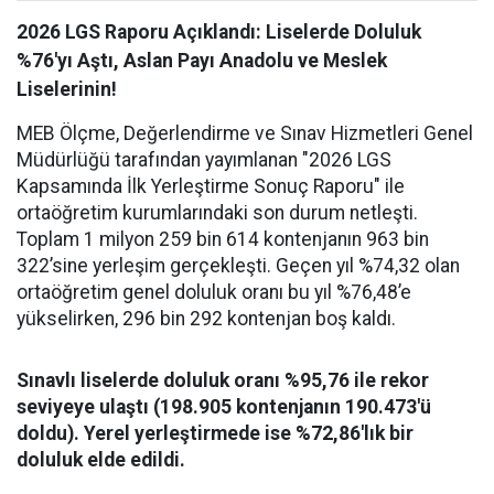
2026 LGS Raporu Açıklandı: Liselerde Doluluk
%76'yı Aştı, Aslan Payı Anadolu ve Meslek
Liselerinin!
MEB Ölçme, Değerlendirme ve Sınav Hizmetleri Genel
Müdürlüğü tarafından yayımlanan "2026 LGS
Kapsamında İlk Yerleştirme Sonuç Raporu" ile
ortaöğretim kurumlarındaki son durum netleşti.
Toplam 1 milyon 259 bin 614 kontenjanın 963 bin
322’sine yerleşim gerçekleşti. Geçen yıl %74,32 olan
ortaöğretim genel doluluk oranı bu yıl %76,48’e
yükselirken, 296 bin 292 kontenjan boş kaldı.
Sınavlı liselerde doluluk oranı %95,76 ile rekor
seviyeye ulaştı (198.905 kontenjanın 190.473'ü
doldu). Yerel yerleştirmede ise %72,86'lık bir
doluluk elde edildi.