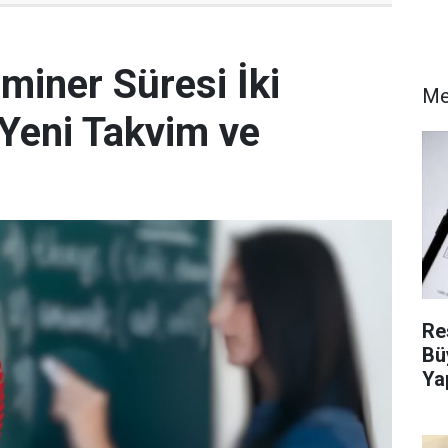
miner Süresi İki
M
e Yeni Takvim ve
Re
Bü
Ya