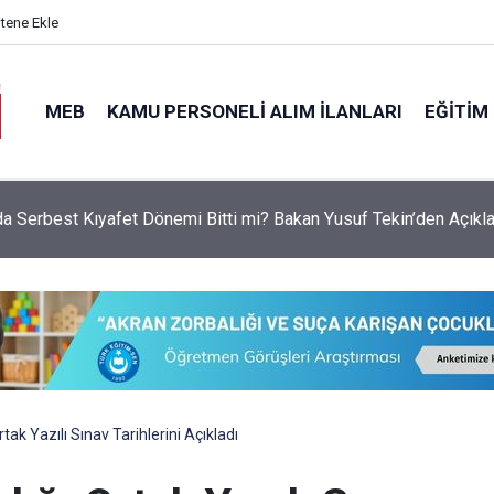
itene Ekle
MEB
KAMU PERSONELI ALIM İLANLARI
EĞITIM
da Serbest Kıyafet Dönemi Bitti mi? Bakan Yusuf Tekin’den Açık
rtak Yazılı Sınav Tarihlerini Açıkladı