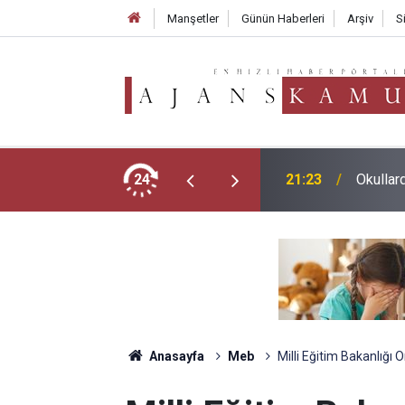
Manşetler
Günün Haberleri
Arşiv
S
ever Hayatını Kaybetti: 59 Yaşında Veda Etti
24
21:23
Okullar
Anasayfa
Meb
Milli Eğitim Bakanlığı O