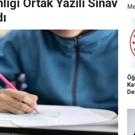
lığı Ortak Yazılı Sınav
M
dı
Öğ
Ka
De