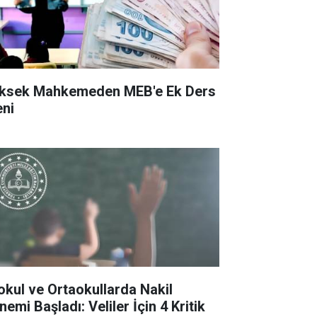
ksek Mahkemeden MEB'e Ek Ders
eni
kokul ve Ortaokullarda Nakil
emi Başladı: Veliler İçin 4 Kritik