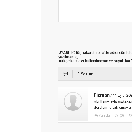
UYARI:
Küfür, hakaret, rencide edici cümleler 
yazılmamış,
Türkçe karakter kullanılmayan ve büyük har
1 Yorum
Fizman
/ 11 Eylül 20
Okullarımızda sadece 
derslerin ortak sınavla
Yanıtla
(0)