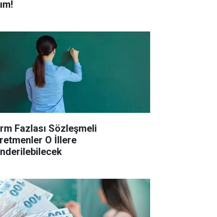
ım!
rm Fazlası Sözleşmeli
retmenler O İllere
nderilebilecek