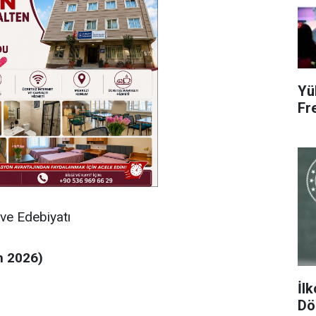
Yü
Fr
 ve Edebiyatı
n 2026)
İl
Dön