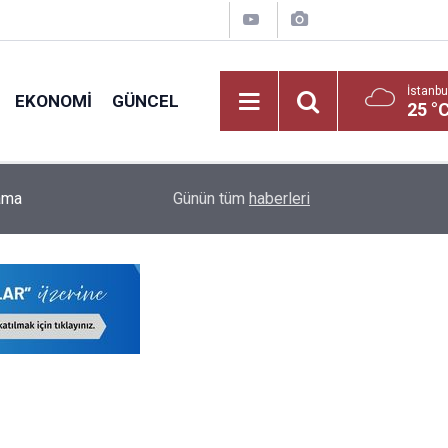
İstanbu
EKONOMI
GÜNCEL
25 °
lama
19:03
Yüksek Mahkemeden MEB'e Ek Ders Freni
Günün tüm
haberleri