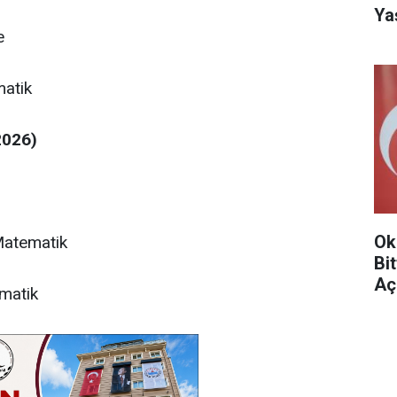
Ya
e
matik
2026)
Ok
Matematik
Bi
Aç
matik