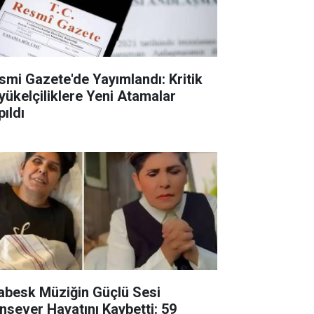
smi Gazete'de Yayımlandı: Kritik
yükelçiliklere Yeni Atamalar
pıldı
abesk Müziğin Güçlü Sesi
nsever Hayatını Kaybetti: 59