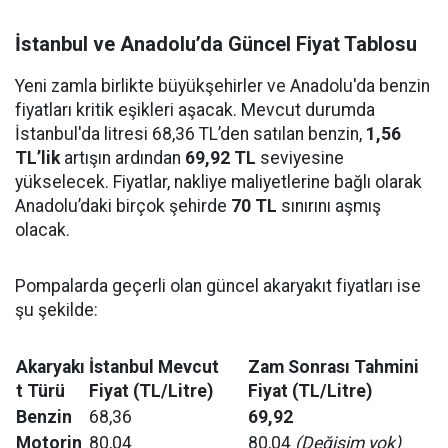
İstanbul ve Anadolu’da Güncel Fiyat Tablosu
Yeni zamla birlikte büyükşehirler ve Anadolu'da benzin
fiyatları kritik eşikleri aşacak. Mevcut durumda
İstanbul'da litresi 68,36 TL’den satılan benzin,
1,56
TL’lik
artışın ardından
69,92 TL
seviyesine
yükselecek. Fiyatlar, nakliye maliyetlerine bağlı olarak
Anadolu’daki birçok şehirde
70 TL
sınırını aşmış
olacak.
Pompalarda geçerli olan güncel akaryakıt fiyatları ise
şu şekilde:
Akaryakı
İstanbul Mevcut
Zam Sonrası Tahmini
t Türü
Fiyat (TL/Litre)
Fiyat (TL/Litre)
Benzin
68,36
69,92
Motorin
80,04
80,04
(Değişim yok)