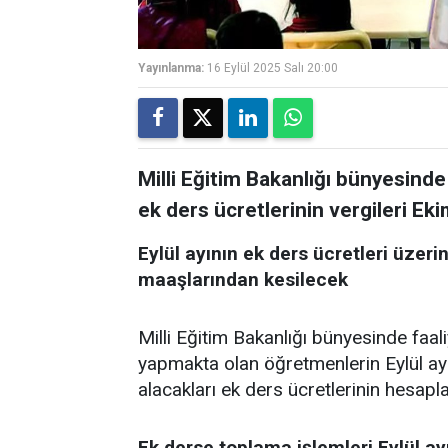
Yayınlanma:
16 Eylül 2025 Salı 20:00
Milli Eğitim Bakanlığı bünyesind
ek ders ücretlerinin vergileri Eki
Eylül ayının ek ders ücretleri üzer
maaşlarından kesilecek
Milli Eğitim Bakanlığı bünyesinde faa
yapmakta olan öğretmenlerin Eylül ayı
alacakları ek ders ücretlerinin hesapl
Ek derse toplama işlemleri Eylül ay