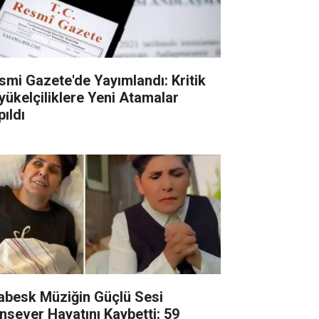
smi Gazete'de Yayımlandı: Kritik
yükelçiliklere Yeni Atamalar
pıldı
abesk Müziğin Güçlü Sesi
nsever Hayatını Kaybetti: 59