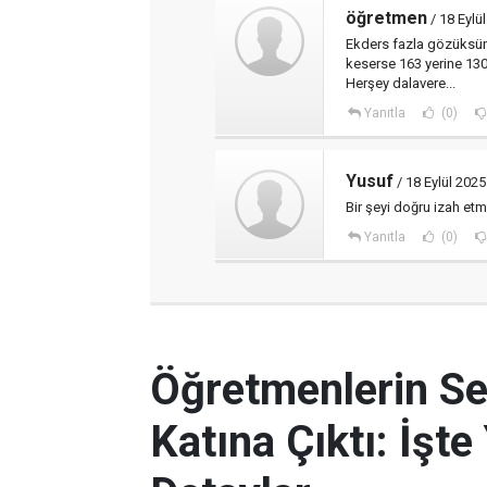
öğretmen
/ 18 Eylü
Ekders fazla gözüksün 
keserse 163 yerine 130 
Herşey dalavere...
Yanıtla
(0)
Yusuf
/ 18 Eylül 2025
Bir şeyi doğru izah etm
Yanıtla
(0)
Öğretmenlerin Se
Katına Çıktı: İşt