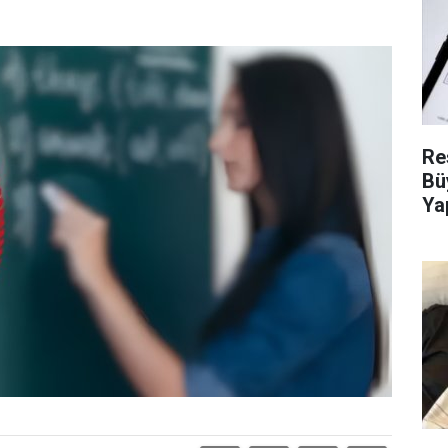
Re
Bü
Ya