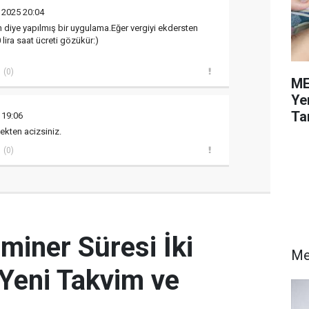
l 2025 20:04
diye yapılmış bir uygulama.Eğer vergiyi ekdersten
lira saat ücreti gözükür:)
(0)
ME
Ye
Tar
 19:06
ekten acizsiniz.
(0)
miner Süresi İki
M
e Yeni Takvim ve