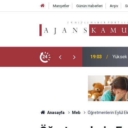
Manşetler
Günün Haberleri
Arşiv
S
i Bitti mi? Bakan Yusuf Tekin’den Açıklama
24
19:03
Yüksek
Anasayfa
Meb
Öğretmenlerin Eylül Ek