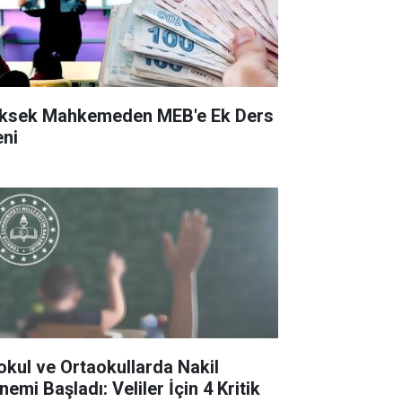
ksek Mahkemeden MEB'e Ek Ders
eni
kokul ve Ortaokullarda Nakil
emi Başladı: Veliler İçin 4 Kritik