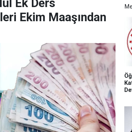
lül Ek Ders
M
ileri Ekim Maaşından
Öğ
Ka
De