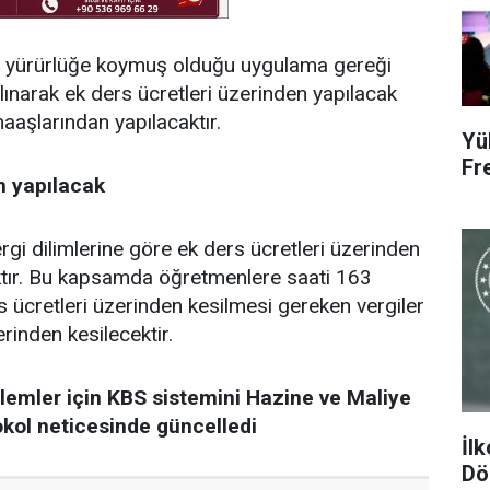
 yıl yürürlüğe koymuş olduğu uygulama gereği
alınarak ek ders ücretleri üzerinden yapılacak
 maaşlarından yapılacaktır.
Yü
Fr
n yapılacak
rgi dilimlerine göre ek ders ücretleri üzerinden
aktır. Bu kapsamda öğretmenlere saati 163
ücretleri üzerinden kesilmesi gereken vergiler
inden kesilecektir.
şlemler için KBS sistemini Hazine ve Maliye
okol neticesinde güncelledi
İl
Dön