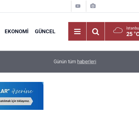
İstanbu
EKONOMI
GÜNCEL
25 °
17:02
Akaryakıt İndirimi Bekleyenlere Kötü Haber
Günün tüm
haberleri