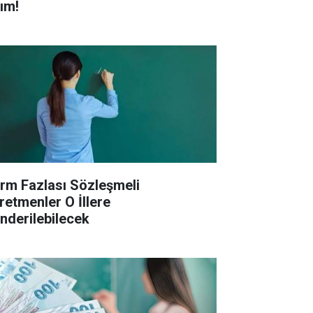
ım!
rm Fazlası Sözleşmeli
retmenler O İllere
nderilebilecek