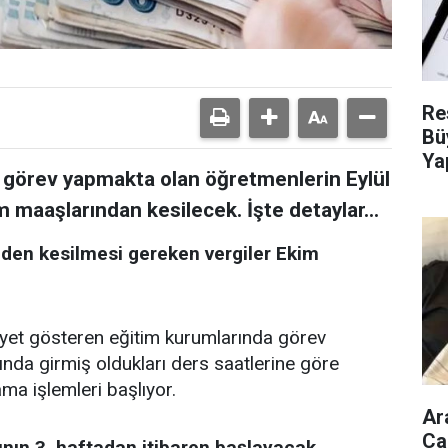
Re
Bü
Ya
e görev yapmakta olan öğretmenlerin Eylül
m maaşlarından kesilecek. İşte detaylar...
inden kesilmesi gereken vergiler Ekim
liyet gösteren eğitim kurumlarında görev
nda girmiş oldukları ders saatlerine göre
ama işlemleri başlıyor.
Ar
Ca
ının 3. haftadan itibaren başlayacak