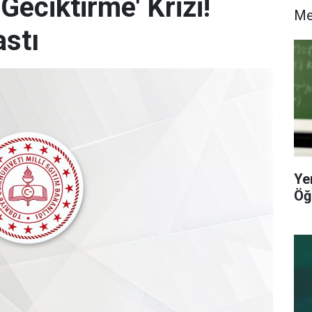
Geciktirme' Krizi!
M
stı
Ye
Öğ