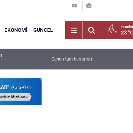
İstanbu
EKONOMI
GÜNCEL
23 °
2026 LGS Raporu Açıklandı: Liselerde Doluluk %
09:02
Günün tüm
haberleri
ve Meslek Liselerinin!