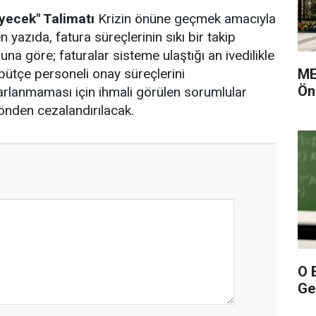
yecek" Talimatı
Krizin önüne geçmek amacıyla
n yazıda, fatura süreçlerinin sıkı bir takip
a göre; faturalar sisteme ulaştığı an ivedilikle
ME
 bütçe personeli onay süreçlerini
Ön
arlanmaması için ihmali görülen sorumlular
yönden cezalandırılacak.
O 
Gel