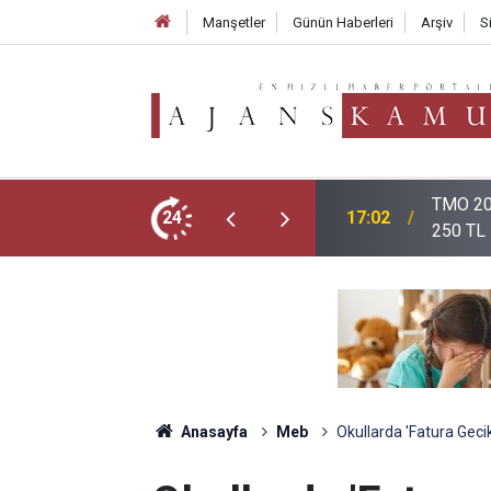
Manşetler
Günün Haberleri
Arşiv
S
atlarını Açıkladı: Giresun 255 TL, Levant
Öğretme
24
16:12
Nereden
Anasayfa
Meb
Okullarda 'Fatura Geci