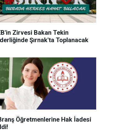
B'in Zirvesi Bakan Tekin
derliğinde Şırnak'ta Toplanacak
Branş Öğretmenlerine Hak İadesi
di!