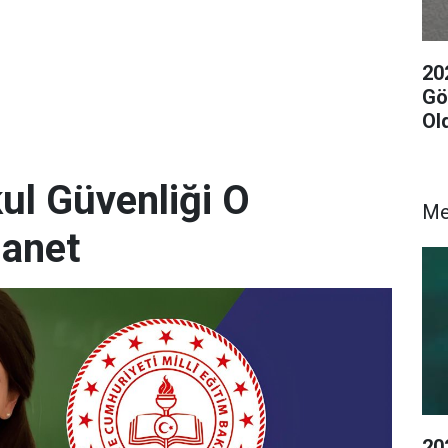
20
Gör
Ol
l Güvenliği O
M
anet
20