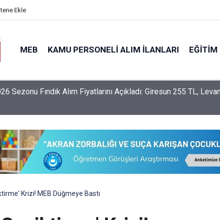
itene Ekle
MEB
KAMU PERSONELI ALIM İLANLARI
EĞITIM
nlerin İller Arası Özür Grubu Tercih Ekranı Açıldı Mı? Tercihler
 Yapılacak?
ktirme' Krizi! MEB Düğmeye Bastı