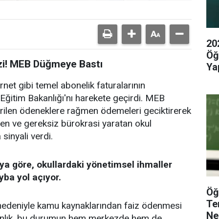
20
Öğ
izi! MEB Düğmeye Bastı
Yap
ernet gibi temel abonelik faturalarının
Eğitim Bakanlığı'nı harekete geçirdi. MEB
ilen ödeneklere rağmen ödemeleri geciktirerek
üren ve gereksiz bürokrasi yaratan okul
sinyali verdi.
ya göre, okullardaki yönetimsel ihmaller
yba yol açıyor.
Öğ
Te
edeniyle kamu kaynaklarından faiz ödenmesi
Ne
kanlık, bu durumun hem merkezde hem de