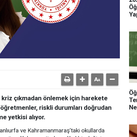
Öğ
Yap
Öğ
nı kriz çıkmadan önlemek için harekete
Te
Ne
öğretmenler, riskli durumları doğrudan
e yetkisi alıyor.
Şanlıurfa ve Kahramanmaraş’taki okullarda