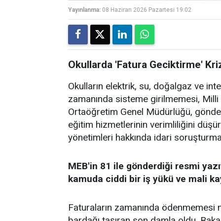
Yayınlanma:
08 Haziran 2026 Pazartesi 19:02
Okullarda 'Fatura Geciktirme' Kr
Okulların elektrik, su, doğalgaz ve int
zamanında sisteme girilmemesi, Milli 
Ortaöğretim Genel Müdürlüğü, gönder
eğitim hizmetlerinin verimliliğini düş
yönetimleri hakkında idari soruşturma 
MEB'in 81 ile gönderdiği resmi yazı
kamuda ciddi bir iş yükü ve mali ka
Faturaların zamanında ödenmemesi n
bardağı taşıran son damla oldu. Ba