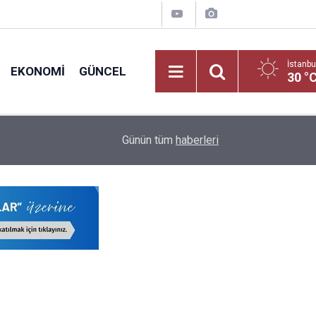
İstanbu
EKONOMI
GÜNCEL
30 °
nci
17:05
2026 LGS Yerleştirme Sonuçlarına Göre Türkiye'ni
Günün tüm
haberleri