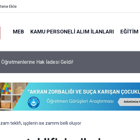
itene Ekle
MEB
KAMU PERSONELI ALIM İLANLARI
EĞITIM
vesinde Dikkat Çeken Değişim: Sadece İki Okul Tam Puanla Öğre
zam teklifi, işçilerin ise zammı belli oluyor