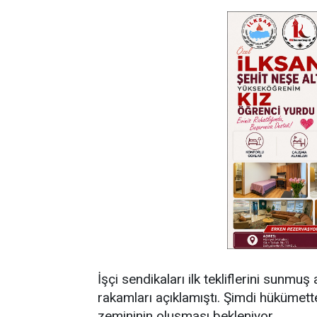
İşçi sendikaları ilk tekliflerini sunmu
rakamları açıklamıştı. Şimdi hükümette
zemininin oluşması bekleniyor.