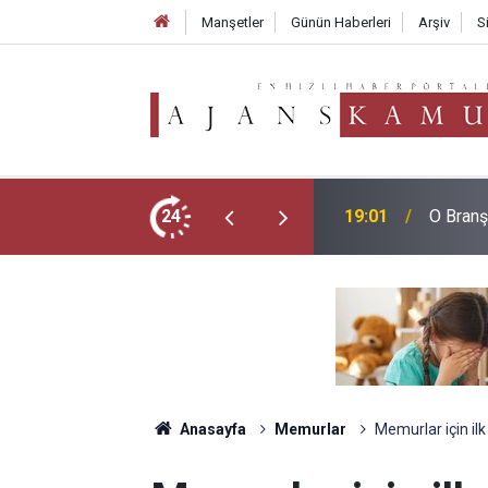
Manşetler
Günün Haberleri
Arşiv
S
LGS Zir
esi Geldi!
24
18:02
Aldı
Anasayfa
Memurlar
Memurlar için ilk 