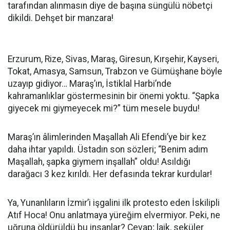
tarafından alınmasın diye de başına süngülü nöbetçi
dikildi. Dehşet bir manzara!
Erzurum, Rize, Sivas, Maraş, Giresun, Kırşehir, Kayseri,
Tokat, Amasya, Samsun, Trabzon ve Gümüşhane böyle
uzayıp gidiyor… Maraş’ın, İstiklal Harbi’nde
kahramanlıklar göstermesinin bir önemi yoktu. “Şapka
giyecek mi giymeyecek mi?” tüm mesele buydu!
Maraş’ın âlimlerinden Maşallah Ali Efendi’ye bir kez
daha ihtar yapıldı. Üstadın son sözleri; “Benim adım
Maşallah, şapka giymem inşallah” oldu! Asıldığı
darağacı 3 kez kırıldı. Her defasında tekrar kurdular!
Ya, Yunanlıların İzmir’i işgalini ilk protesto eden İskilipli
Atıf Hoca! Onu anlatmaya yüreğim elvermiyor. Peki, ne
uğruna öldürüldü bu insanlar? Cevap; laik, seküler