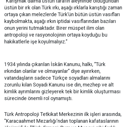
“Karışmak daima üstün tarafın aleyhinde olduğundan
üstün bir ırk olan Türk ırkı, aşağı ırklarla karıştığı zaman
ortaya çıkan melezlerde Türk’ün bütün üstün vasıfları
kaybolmakta, aşağı ırkın iptidai vasıflarından bazıları
onun yerini tutmaktadır. Birer müspet ilim olan
antropoloji ve rasyonolojinin ortaya koyduğu bu
hakikatlerle işe koyulmalıyız.”
1934 yılında çıkarılan İskân Kanunu, halkı, “Türk
ırkından olanlar ve olmayanlar” diye ayırırken,
vatandaşların sadece Türkçe soyadları almalarını
zorunlu kılan Soyadı Kanunu ise din, mezhep ve alt
kimlik ayrımlarını gizleyerek tek bir kimlik oluşturması
sürecinde önemli rol oynamıştı.
Türk Antropoloji Tetkikat Merkezinin ilk işleri arasında,
"Karacaahmet Mezarlığı'ndan toplanan kafataslarının