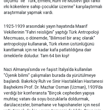
ölçümü" ile "Türk, Ermeni, Rum ve Musevi gibi farklı
ırki kökenlere sahip çocuklar üzerine" karşılaştırmalı
araştırmalar yapmak vardı.
1925-1939 arasındaki yayın hayatında Maarif
Vekillerinin "Fahri reisliğini" yaptığı Türk Antropoloji
Mecmuası, o dönemde, "Bilimsel bir araç olarak"
antropolojiyi kullanarak, Türk ırkının üstünlüğünü
kanıtlamak için ne kadar kafa patlatıldığına dair
örneklerle doludur. Tam 64 bin kişi!
Nazi Almanya'sında ve faşist İtalya'da kullanılan
"Öjenik bilimi" çalışmaları burada da yürütülmeye
başlandı. Bakırköy Ruh ve Sinir Hastalıkları Hastanesi
Başhekimi Prof. Dr. Mazhar Osman (Uzman), 1939’da
verdiği bir konferansta “Birçok cepheden yapıya
muhtaç vatanı da soyu bozuklarla doldurmak,
darülacezeler, bimarhane ve hapishaneler için nesil