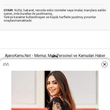
UYARI:
Küfür, hakaret, rencide edici cümleler veya imalar, inançlara saldırı
içeren, imla kuralları ile yazılmamış,
Türkçe karakter kullanılmayan ve büyük harflerle yazılmış yorumlar
onaylanmamaktadır.
AjansKamu.Net - Memur, Meb Personel ve Kamudan Haber
Sitesi © 2025
Anasayfa
Künye
İletişim
Gizlilik İlkeleri
Sitene Ekle
MEB Personel – Öğretmen Haberleri