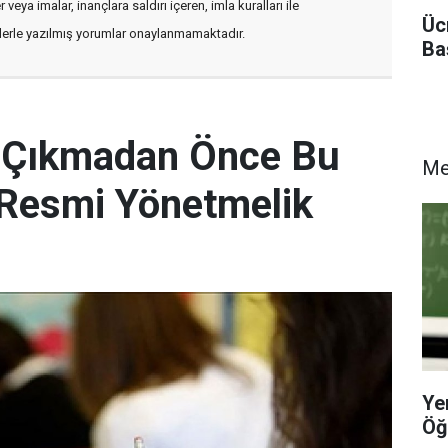
veya imalar, inançlara saldırı içeren, imla kuralları ile
Üc
flerle yazılmış yorumlar onaylanmamaktadır.
Ba
e Çıkmadan Önce Bu
M
! Resmi Yönetmelik
Ye
Öğ