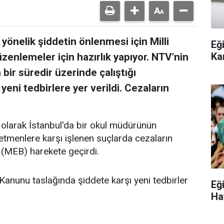
yönelik şiddetin önlenmesi için Milli
Eğ
Ka
zenlemeler için hazırlık yapıyor. NTV'nin
 bir süredir üzerinde çalıştığı
ni tedbirlere yer verildi. Cezaların
n olarak İstanbul'da bir okul müdürünün
etmenlere karşı işlenen suçlarda cezaların
nı (MEB) harekete geçirdi.
Kanunu taslağında şiddete karşı yeni tedbirler
Eğ
Ha