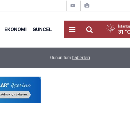
İstanbu
EKONOMI
GÜNCEL
31 °
nt
Öğretmenlerin İller Arası Özür Grubu Tercih Ekran
16:12
Günün tüm
haberleri
Nereden Yapılacak?