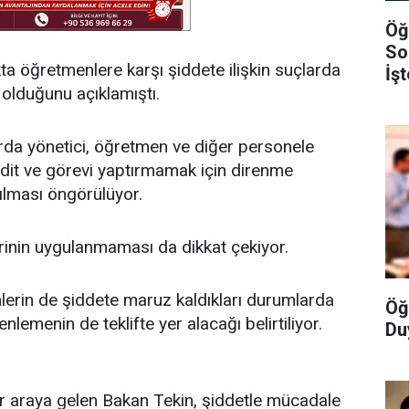
Öğ
So
kta öğretmenlere karşı şiddete ilişkin suçlarda
İş
 olduğunu açıklamıştı.
larda yönetici, öğretmen ve diğer personele
hdit ve görevi yaptırmamak için direnme
rılması öngörülüyor.
inin uygulanmaması da dikkat çekiyor.
erin de şiddete maruz kaldıkları durumlarda
Öğ
nlemenin de teklifte yer alacağı belirtiliyor.
Du
bir araya gelen Bakan Tekin, şiddetle mücadale