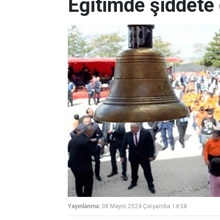
Eğitimde şiddete 
Yayınlanma:
08 Mayıs 2024 Çarşamba 14:58