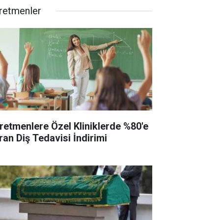
retmenler
retmenlere Özel Kliniklerde %80'e
ran Diş Tedavisi İndirimi