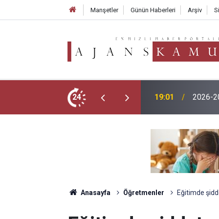
Manşetler
Günün Haberleri
Arşiv
S
TMO 202
menlik Başvurusu Nasıl Yapılır?
24
17:02
250 TL
Anasayfa
Öğretmenler
Eğitimde şidd