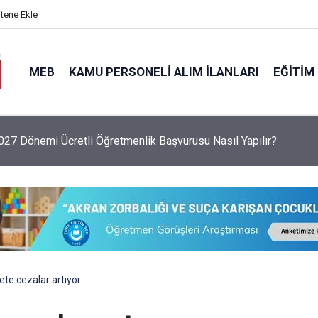
itene Ekle
MEB
KAMU PERSONELI ALIM İLANLARI
EĞITIM
6 Sezonu Fındık Alım Fiyatlarını Açıkladı: Giresun 255 TL, Leva
ete cezalar artıyor