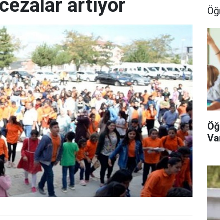
cezalar artıyor
Öğ
Öğ
Va