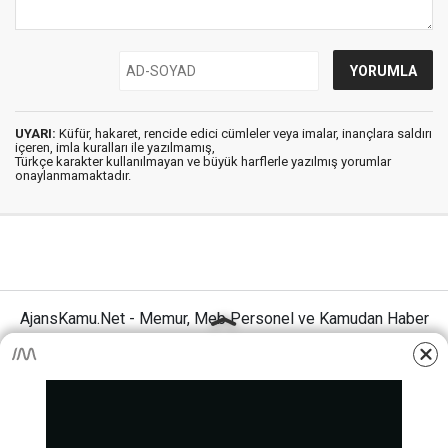
UYARI:
Küfür, hakaret, rencide edici cümleler veya imalar, inançlara saldırı
içeren, imla kuralları ile yazılmamış,
Türkçe karakter kullanılmayan ve büyük harflerle yazılmış yorumlar
onaylanmamaktadır.
AjansKamu.Net - Memur, Meb Personel ve Kamudan Haber
Sitesi © 2025
Anasayfa
Künye
İletişim
Gizlilik İlkeleri
Sitene Ekle
MEB Personel – Öğretmen Haberleri