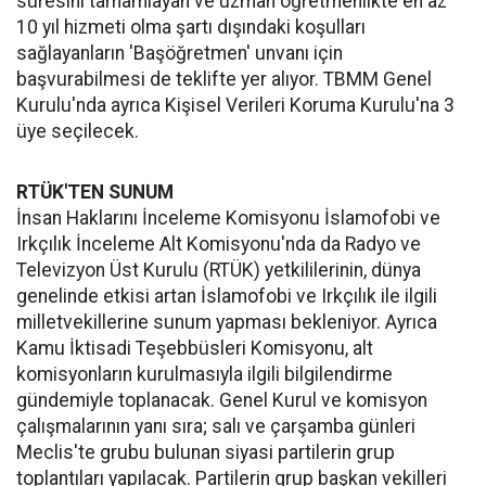
süresini tamamlayan ve uzman öğretmenlikte en az
10 yıl hizmeti olma şartı dışındaki koşulları
sağlayanların 'Başöğretmen' unvanı için
başvurabilmesi de teklifte yer alıyor. TBMM Genel
Kurulu'nda ayrıca Kişisel Verileri Koruma Kurulu'na 3
üye seçilecek.
RTÜK'TEN SUNUM
İnsan Haklarını İnceleme Komisyonu İslamofobi ve
Irkçılık İnceleme Alt Komisyonu'nda da Radyo ve
Televizyon Üst Kurulu (RTÜK) yetkililerinin, dünya
genelinde etkisi artan İslamofobi ve Irkçılık ile ilgili
milletvekillerine sunum yapması bekleniyor. Ayrıca
Kamu İktisadi Teşebbüsleri Komisyonu, alt
komisyonların kurulmasıyla ilgili bilgilendirme
gündemiyle toplanacak. Genel Kurul ve komisyon
çalışmalarının yanı sıra; salı ve çarşamba günleri
Meclis'te grubu bulunan siyasi partilerin grup
toplantıları yapılacak. Partilerin grup başkan vekilleri