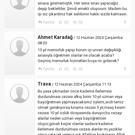
sınava girememiştik. Her sene sınav yapacağız
deyip beklettiler. Şimdi emekli oluyorum. Madem bu
işi siz çıkardınız hak sahibinin hakkı sizde kalmasın.
Yanıtla
(0)
(0)
Ahmet Karadağ
/ 12 Haziran 2024 Çarşamba
08:20
15 yıl memurluk yapıp kurum içi unvan değişikliği
sınavıyla öğretmen olanlar ne olacak acaba?
Geçmiş memurluk hizmetleri boşa mı gidecek?
Yanıtla
(0)
(0)
Trava
/ 12 Haziran 2024 Çarşamba 11:13
Bu yasa çıkmadan önce Kademe ilerlemesi
durdurulması cezası alkış birini 10 yıl uzman veya
başöğretmen yapmayacaksınız öylemi,sicili temiz
olmak gerekiyorsa kınama cezası 5 yıl,maaş kesim
cezası 10 yıl özlük dosyasında duruyor,bu cezayı
alanlar neden uzman veya başöğretmen
oluyor,günah keçisi olanlar sadece kademe
ilerlemesi durdurulması cezası alanlar mı,yazıklar
olsun,yatacak yeriniz yok.Allahtan korkmayıp,Allah