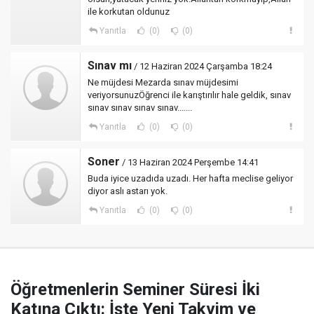
ile korkutan oldunuz
Yanıtla
(0)
(0)
Sınav mı
/ 12 Haziran 2024 Çarşamba 18:24
Ne müjdesi Mezarda sınav müjdesimi
veriyorsunuzÖğrenci ile karıştırılır hale geldik, sınav
sınav sınav sınav sınav.......
Yanıtla
(0)
(0)
Soner
/ 13 Haziran 2024 Perşembe 14:41
Buda iyice uzadıda uzadı. Her hafta meclise geliyor
diyor aslı astarı yok.
Yanıtla
(0)
(0)
Öğretmenlerin Seminer Süresi İki
Katına Çıktı: İşte Yeni Takvim ve