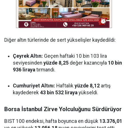
Diğer altın türlerinde de sert yükselişler kaydedildi:
Çeyrek Altın:
Geçen haftaki 10 bin 103 lira
seviyesinden
yüzde 8,25
değer kazancıyla
10 bin
936 liraya
tırmandı.
Cumhuriyet Altını:
Haftalık
yüzde 8,12
artış
kaydederek
43 bin 532 liraya
yükseldi.
Borsa İstanbul Zirve Yolculuğunu Sürdürüyor
BIST 100 endeksi, hafta boyunca en düşük
13.376,01
ve en yüksek
13.956,18
puan seviyelerini test etti.