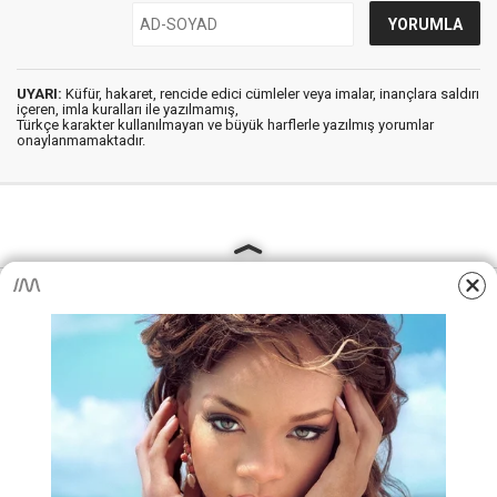
UYARI:
Küfür, hakaret, rencide edici cümleler veya imalar, inançlara saldırı
içeren, imla kuralları ile yazılmamış,
Türkçe karakter kullanılmayan ve büyük harflerle yazılmış yorumlar
onaylanmamaktadır.
AjansKamu.Net - Memur, Meb Personel ve Kamudan Haber
Sitesi © 2025
Anasayfa
Künye
İletişim
Gizlilik İlkeleri
Sitene Ekle
MEB Personel – Öğretmen Haberleri