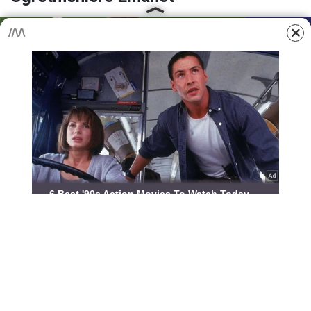
Yayınlanma:
07 Ağustos 2026 Cuma 00:46
MEB, okullardaki şiddet olaylarını kriz çıkmadan
önlemek için harekete geçti. Yeni düzenlemeyle
rehber öğretmenler, riskli durumları doğrudan adli
ve emniyet birimlerine bildirme yetkisi alıyor.