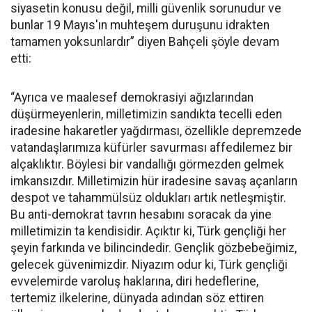
siyasetin konusu değil, milli güvenlik sorunudur ve
bunlar 19 Mayıs'ın muhteşem duruşunu idrakten
tamamen yoksunlardır” diyen Bahçeli şöyle devam
etti:
“Ayrıca ve maalesef demokrasiyi ağızlarından
düşürmeyenlerin, milletimizin sandıkta tecelli eden
iradesine hakaretler yağdırması, özellikle depremzede
vatandaşlarımıza küfürler savurması affedilemez bir
alçaklıktır. Böylesi bir vandallığı görmezden gelmek
imkansızdır. Milletimizin hür iradesine savaş açanların
despot ve tahammülsüz oldukları artık netleşmiştir.
Bu anti-demokrat tavrın hesabını soracak da yine
milletimizin ta kendisidir. Açıktır ki, Türk gençliği her
şeyin farkında ve bilincindedir. Gençlik gözbebeğimiz,
gelecek güvenimizdir. Niyazım odur ki, Türk gençliği
evvelemirde varoluş haklarına, diri hedeflerine,
tertemiz ilkelerine, dünyada adından söz ettiren