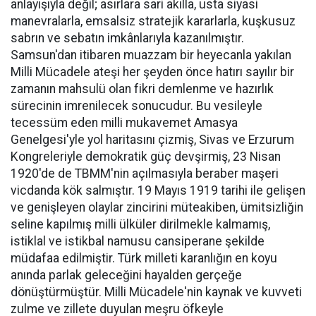
anlayışıyla değil; asırlara sari akılla, usta siyasi
manevralarla, emsalsiz stratejik kararlarla, kuşkusuz
sabrın ve sebatın imkânlarıyla kazanılmıştır.
Samsun'dan itibaren muazzam bir heyecanla yakılan
Milli Mücadele ateşi her şeyden önce hatırı sayılır bir
zamanın mahsulü olan fikri demlenme ve hazırlık
sürecinin imrenilecek sonucudur. Bu vesileyle
tecessüm eden milli mukavemet Amasya
Genelgesi'yle yol haritasını çizmiş, Sivas ve Erzurum
Kongreleriyle demokratik güç devşirmiş, 23 Nisan
1920'de de TBMM'nin açılmasıyla beraber maşeri
vicdanda kök salmıştır. 19 Mayıs 1919 tarihi ile gelişen
ve genişleyen olaylar zincirini müteakiben, ümitsizliğin
seline kapılmış milli ülküler dirilmekle kalmamış,
istiklal ve istikbal namusu cansiperane şekilde
müdafaa edilmiştir. Türk milleti karanlığın en koyu
anında parlak geleceğini hayalden gerçeğe
dönüştürmüştür. Milli Mücadele'nin kaynak ve kuvveti
zulme ve zillete duyulan meşru öfkeyle