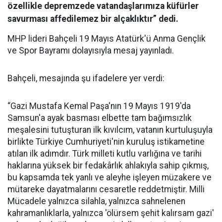
özellikle depremzede vatandaşlarımıza küfürler
savurması affedilemez bir alçaklıktır” dedi.
MHP lideri Bahçeli 19 Mayıs Atatürk'ü Anma Gençlik
ve Spor Bayramı dolayısıyla mesaj yayınladı.
Bahçeli, mesajında şu ifadelere yer verdi:
“Gazi Mustafa Kemal Paşa'nın 19 Mayıs 1919'da
Samsun'a ayak basması elbette tam bağımsızlık
meşalesini tutuşturan ilk kıvılcım, vatanın kurtuluşuyla
birlikte Türkiye Cumhuriyeti'nin kuruluş istikametine
atılan ilk adımdır. Türk milleti kutlu varlığına ve tarihi
haklarına yüksek bir fedakârlık ahlakıyla sahip çıkmış,
bu kapsamda tek yanlı ve aleyhe işleyen müzakere ve
mütareke dayatmalarını cesaretle reddetmiştir. Milli
Mücadele yalnızca silahla, yalnızca sahnelenen
kahramanlıklarla, yalnızca 'ölürsem şehit kalırsam gazi'