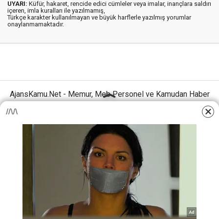
UYARI:
Küfür, hakaret, rencide edici cümleler veya imalar, inançlara saldırı
içeren, imla kuralları ile yazılmamış,
Türkçe karakter kullanılmayan ve büyük harflerle yazılmış yorumlar
onaylanmamaktadır.
AjansKamu.Net - Memur, Meb Personel ve Kamudan Haber
Sitesi © 2025
Anasayfa
Künye
İletişim
Gizlilik İlkeleri
Sitene Ekle
MEB Personel – Öğretmen Haberleri
Haber Portalı Yazılımı