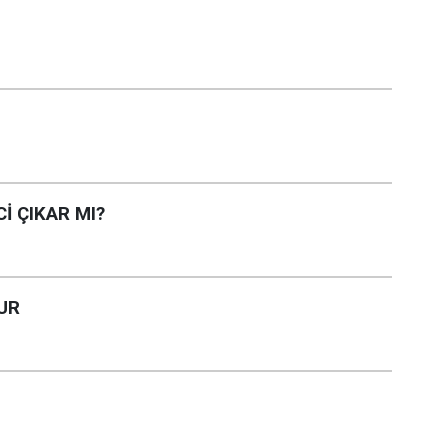
İ ÇIKAR MI?
UR