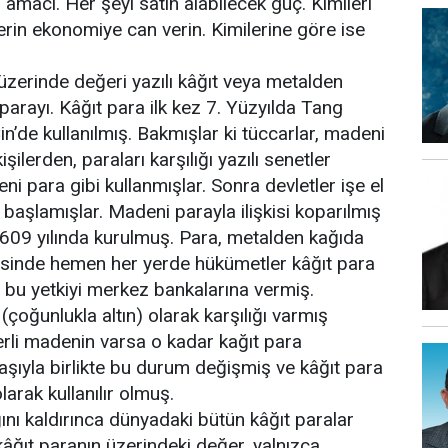
n amacı. Her şeyi satın alabilecek güç. Kimileri
erin ekonomiye can verin. Kimilerine göre ise
 üzerinde değeri yazılı kâğıt veya metalden
r parayı. Kâğıt para ilk kez 7. Yüzyılda Tang
n’de kullanılmış. Bakmışlar ki tüccarlar, madeni
işilerden, paraları karşılığı yazılı senetler
i para gibi kullanmışlar. Sonra devletler işe el
başlamışlar. Madeni parayla ilişkisi koparılmış
1609 yılında kurulmuş. Para, metalden kağıda
sinde hemen her yerde hükümetler kâğıt para
u bu yetkiyi merkez bankalarına vermiş.
(çoğunlukla altın) olarak karşılığı varmış
erli madenin varsa o kadar kağıt para
aşıyla birlikte bu durum değişmiş ve kâğıt para
larak kullanılır olmuş.
ğını kaldırınca dünyadaki bütün kâğıt paralar
 kâğıt paranın üzerindeki değer, yalnızca