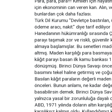
Para, para, para!!! Kimileri için hayatı
için ekonominin can veren kan. Alın, v
bunlardan çok daha fazlası.
Türk Dil Kurumu “Devletçe bastırılan,
ödeme aracı, nakit.” diye tarif ediliyo
Hanedanının hükümranlığı sırasında Çi
parayı taşımak zor ve riskli, güvenilir k
almaya başlamışlar. Bu senetleri maden
altmış. Maden karşılığı para basmaya 
kâğıt parayı basan ilk kamu bankası 
dönüşmüş. Birinci Dünya Savaşı önce
basımını tekel haline getirmiş ve çoğ
Basılan kâğıt paraların değerli maden 
önceleri. Bunun anlamı, ne kadar değ
basabilirsin demek. Birinci Dünya Sav
yalnızca yasal bir zorunluluğa dayalı o
ABD, 1971 yılında doların altın karşılı
karşılıksız kalmış oldu. Kullandığımız