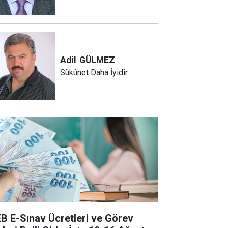
Adil
GÜLMEZ
Sükûnet Daha İyidir
B E-Sınav Ücretleri ve Görev