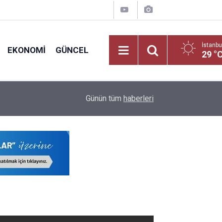
İstanbu
EKONOMI
GÜNCEL
29 °
19:01
2026-2027 Dönemi Ücretli Öğretmenlik Başvurus
Günün tüm
haberleri