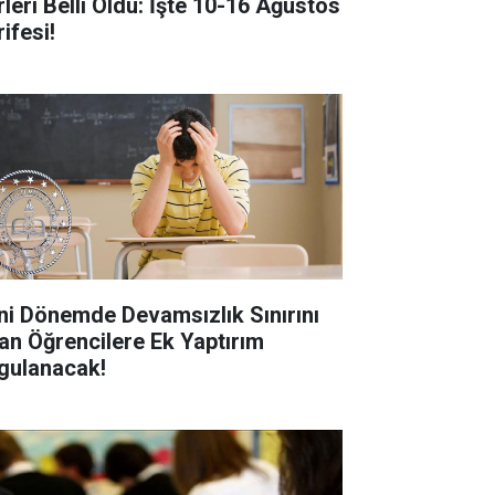
rleri Belli Oldu: İşte 10-16 Ağustos
ifesi!
ni Dönemde Devamsızlık Sınırını
an Öğrencilere Ek Yaptırım
gulanacak!