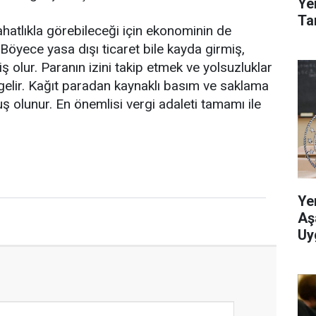
Ye
Tar
ahatlıkla görebileceği için ekonominin de
.Böyece yasa dışı ticaret bile kayda girmiş,
 olur. Paranın izini takip etmek ve yolsuzluklar
elir. Kağıt paradan kaynaklı basım ve saklama
ş olunur. En önemlisi vergi adaleti tamamı ile
Ye
Aş
Uy