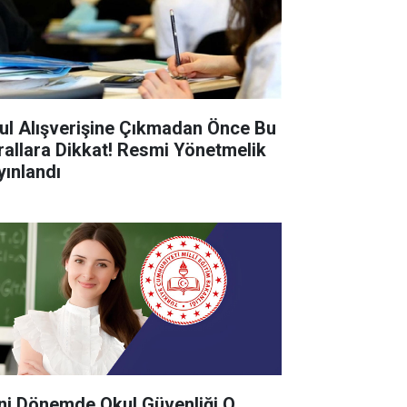
ul Alışverişine Çıkmadan Önce Bu
rallara Dikkat! Resmi Yönetmelik
yınlandı
ni Dönemde Okul Güvenliği O