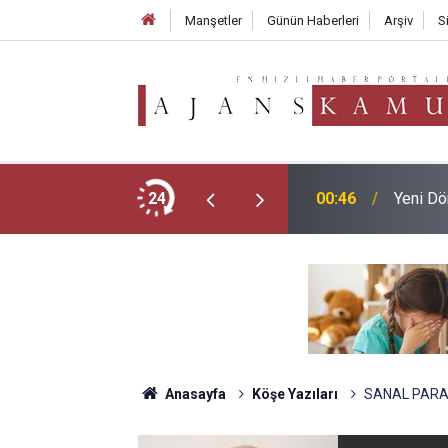
Manşetler
Günün Haberleri
Arşiv
S
e Bu Kurallara Dikkat! Resmi Yönetmelik
24
00:46
Yeni Dö
Anasayfa
Köşe Yazıları
SANAL PARAY