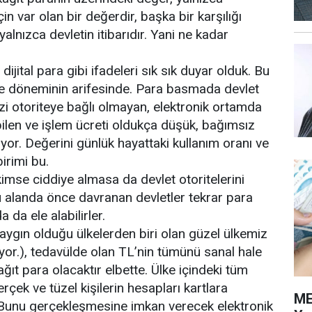
n var olan bir değerdir, başka bir karşılığı
yalnızca devletin itibarıdır. Yani ne kadar
ijital para gibi ifadeleri sık sık duyar olduk. Bu
rme döneminin arifesinde. Para basmada devlet
kezi otoriteye bağlı olmayan, elektronik ortamda
labilen ve işlem ücreti oldukça düşük, bağımsız
iyor. Değerini günlük hayattaki kullanım oranı ve
irimi bu.
 kimse ciddiye almasa da devlet otoritelerini
 alanda önce davranan devletler tekrar para
da ele alabilirler.
yaygın olduğu ülkelerden biri olan güzel ülkemiz
or.), tedavülde olan TL’nin tümünü sanal hale
kağıt para olacaktır elbette. Ülke içindeki tüm
erçek ve tüzel kişilerin hesapları kartlara
ME
 Bunu gerçekleşmesine imkan verecek elektronik