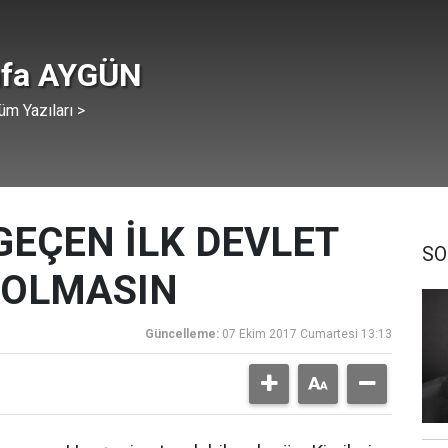
fa AYGÜN
üm Yazıları >
GEÇEN İLK DEVLET
SO
 OLMASIN
Güncelleme:
07 Ekim 2017 Cumartesi 13:13