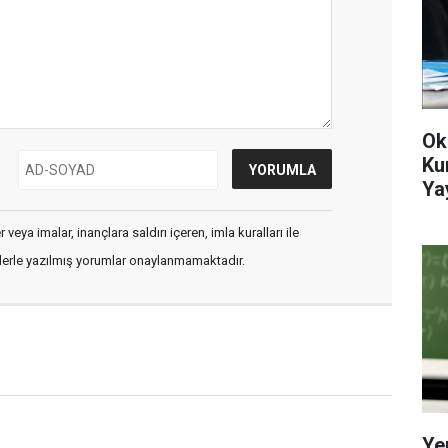
Ok
Ku
Ya
veya imalar, inançlara saldırı içeren, imla kuralları ile
flerle yazılmış yorumlar onaylanmamaktadır.
Ye