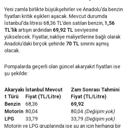
Yeni zamla birlikte büyükşehirler ve Anadolu'da benzin
fiyatları kritik eşikleri aşacak. Mevcut durumda
İstanbul'da litresi 68,36 TL’den satılan benzin,
1,56
TL’lik
artışın ardından
69,92 TL
seviyesine
yükselecek. Fiyatlar, nakliye maliyetlerine bağlı olarak
Anadolu’daki birçok şehirde
70 TL
sınırını aşmış
olacak.
Pompalarda geçerli olan güncel akaryakıt fiyatları ise
şu şekilde:
Akaryakı
İstanbul Mevcut
Zam Sonrası Tahmini
t Türü
Fiyat (TL/Litre)
Fiyat (TL/Litre)
Benzin
68,36
69,92
Motorin
80,04
80,04
(Değişim yok)
LPG
33,79
33,79
(Değişim yok)
Motorin ve LPG gruplarında ise şu an için herhangi bir