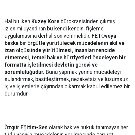
Hal bu iken
Kuzey Kore
bürokrasisinden çıkmış
izlenimi uyandıran bu kendi kendini fişleme
uygulamasına derhal son verilmelidir.
FET
Ö
veya
ba
ş
ka bir
ö
rg
ü
tle y
ü
r
ü
t
ü
lecek m
ü
cadelenin ak
ı
l ve
izan
ö
l
çü
s
ü
nde y
ü
r
ü
t
ü
lmesi, insanlar
ı
rencide
etmemesi, temel hak ve h
ü
rriyetleri
ö
nceleyen bir
formatta i
ş
letilmesi devletin g
ö
revi ve
sorumlulu
ğ
udur.
Bunu yapmak yerine mücadeleyi
sulandırmak, basitleştirmek, nezaketsiz ve lüzumsuz
iş ve işlemlerle çığırından çıkarmak kabul edilemez bir
durumdur.
Ö
zg
ü
r E
ğ
itim-Sen
olarak hak ve hukuk tanımayan her
türlü yapıyla mücadelenin verilmesinde zaruret