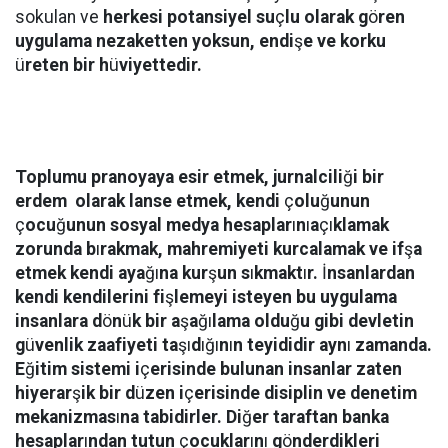
sokulan ve
herkesi potansiyel su
ç
lu olarak g
ö
ren
uygulama nezaketten yoksun, endi
ş
e ve korku
ü
reten bir h
ü
viyettedir.
Toplumu pranoyaya esir etmek, jurnalcili
ğ
i bir
erdem olarak lanse etmek, kendi
ç
olu
ğ
unun
ç
ocu
ğ
unun sosyal medya hesaplar
ı
n
ı
a
çı
klamak
zorunda b
ı
rakmak, mahremiyeti kurcalamak ve if
ş
a
etmek kendi aya
ğı
na kur
ş
un s
ı
kmakt
ı
r.
İ
nsanlardan
kendi kendilerini fi
ş
lemeyi isteyen bu uygulama
insanlara d
ö
n
ü
k bir a
ş
a
ğı
lama oldu
ğ
u gibi devletin
g
ü
venlik zaafiyeti ta
şı
d
ığı
n
ı
n teyididir ayn
ı
zamanda.
E
ğ
itim sistemi i
ç
erisinde bulunan insanlar zaten
hiyerar
ş
ik bir d
ü
zen i
ç
erisinde disiplin ve denetim
mekanizmas
ı
na tabidirler. Di
ğ
er taraftan banka
hesaplar
ı
ndan tutun
ç
ocuklar
ı
n
ı
g
ö
nderdikleri