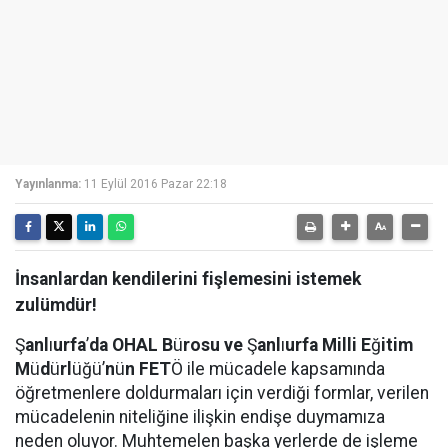
Yayınlanma:
11 Eylül 2016 Pazar 22:18
İnsanlardan kendilerini fişlemesini istemek
zulümdür!
Ş
anl
ı
urfa
’
da OHAL B
ü
rosu ve
Ş
anl
ı
urfa Milli E
ğ
itim
M
ü
d
ü
rl
üğü’
n
ü
n FET
Ö ile mücadele kapsamında
öğretmenlere doldurmaları için verdiği formlar, verilen
mücadelenin niteliğine ilişkin endişe duymamıza
neden oluyor. Muhtemelen başka yerlerde de işleme