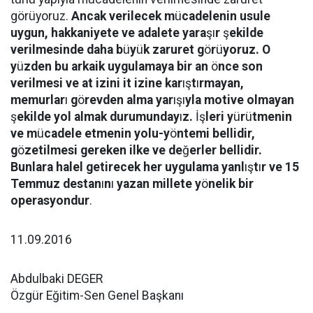
görüyoruz.
Ancak verilecek m
ü
cadelenin usule
uygun, hakkaniyete ve adalete yara
şı
r
ş
ekilde
verilmesinde daha b
ü
y
ü
k zaruret g
ö
r
ü
yoruz. O
y
ü
zden bu arkaik uygulamaya bir an
ö
nce son
verilmesi ve at izini it izine kar
ış
t
ı
rmayan,
memurlar
ı
g
ö
revden alma yar
ışı
yla motive olmayan
ş
ekilde yol almak durumunday
ı
z.
İş
leri y
ü
r
ü
tmenin
ve m
ü
cadele etmenin yolu-y
ö
ntemi bellidir,
g
ö
zetilmesi gereken ilke ve de
ğ
erler bellidir.
Bunlara halel getirecek her uygulama yanl
ış
t
ı
r ve 15
Temmuz destan
ı
n
ı
yazan millete y
ö
nelik bir
operasyondur
.
11.09.2016
Abdulbaki DEGER
Özgür Eğitim-Sen Genel Başkanı