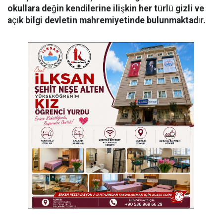
okullara de
ğ
in kendilerine ili
ş
kin her t
ü
rl
ü
gizli ve
a
çı
k bilgi devletin mahremiyetinde bulunmaktad
ı
r.