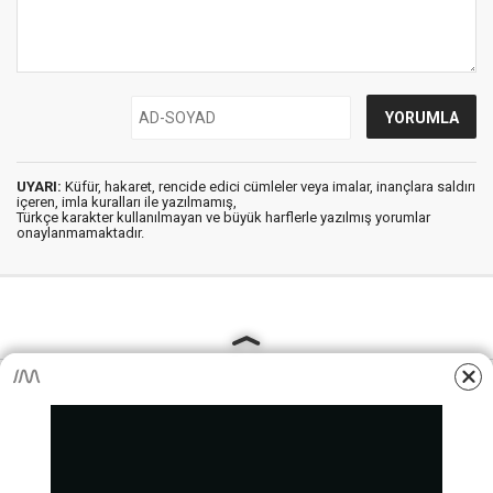
UYARI:
Küfür, hakaret, rencide edici cümleler veya imalar, inançlara saldırı
içeren, imla kuralları ile yazılmamış,
Türkçe karakter kullanılmayan ve büyük harflerle yazılmış yorumlar
onaylanmamaktadır.
AjansKamu.Net - Memur, Meb Personel ve Kamudan Haber
Sitesi © 2025
Anasayfa
Künye
İletişim
Gizlilik İlkeleri