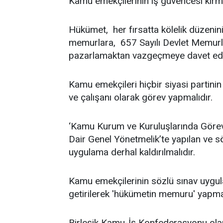
Kamu emekçilerinin iş güvencesi kırmı
Hükümet, her fırsatta kölelik düzenin
memurlara, 657 Sayılı Devlet Memurlar
pazarlamaktan vazgeçmeye davet ed
Kamu emekçileri hiçbir siyasi partini
ve çalışanı olarak görev yapmalıdır.
‘Kamu Kurum ve Kuruluşlarında Görev
Dair Genel Yönetmelik’te yapılan ve 
uygulama derhal kaldırılmalıdır.
Kamu emekçilerinin sözlü sınav uygul
getirilerek 'hükümetin memuru' yapma
Birleşik Kamu-İş Konfederasyonu olar