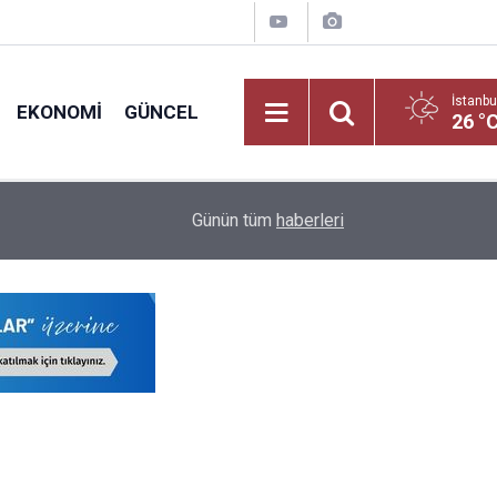
İstanbu
EKONOMI
GÜNCEL
26 °
Yeni Dönemde Devamsızlık Sınırını Aşan Öğrenci
18:10
Günün tüm
haberleri
Uygulanacak!