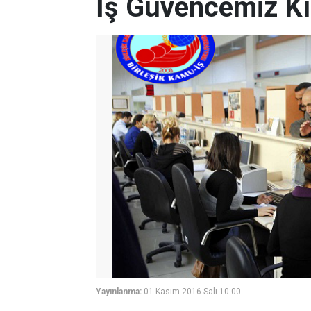
İş Güvencemiz Kı
Yayınlanma:
01 Kasım 2016 Salı 10:00