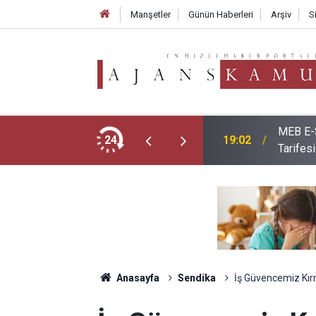
Manşetler
Günün Haberleri
Arşiv
S
MEB E-S
ım Araçları Belli Oldu!
24
19:02
Tarifesi
Anasayfa
Sendika
İş Güvencemiz Kırm