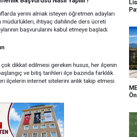
enlik Başvurusu Nasıl Yapılır?
Li
Pa
flarda yerini almak isteyen öğretmen adayları
im müdürlükleri, ihtiyaç dahilinde ders ücreti
larının başvurularını kabul etmeye başladı.
ın
 çok dikkat edilmesi gereken husus, her ilçenin
langıç ve bitiş tarihleri ilçe bazında farklılık
 ilçelerin internet sitelerini anlık takip etmesi
ME
Ön