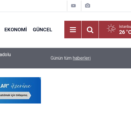
İstanbu
EKONOMI
GÜNCEL
26 °
nadolu
23:41
MEB'in Zirvesi Bakan Tekin Önderliğinde Şırnak
Günün tüm
haberleri