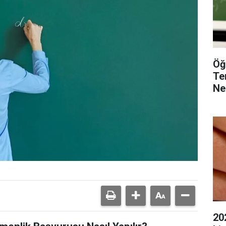
Öğ
Te
Ne
20