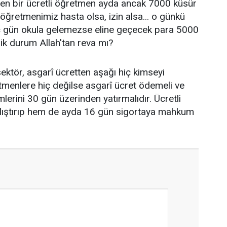
iren bir ücretli öğretmen ayda ancak 7000 küsür
öğretmenimiz hasta olsa, izin alsa... o günkü
kaç gün okula gelemezse eline geçecek para 5000
jik durum Allah'tan reva mı?
ektör, asgarî ücretten aşağı hiç kimseyi
etmenlere hiç değilse asgarî ücret ödemeli ve
mlerini 30 gün üzerinden yatırmalıdır. Ücretli
lıştırıp hem de ayda 16 gün sigortaya mahkum