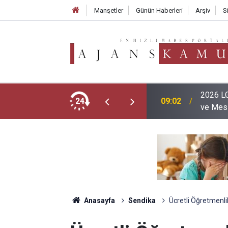
Manşetler
Günün Haberleri
Arşiv
S
ubu Tercih Ekranı Açıldı Mı? Tercihler
2026 LG
24
09:02
ve Mesl
Anasayfa
Sendika
Ücretli Öğretmenli