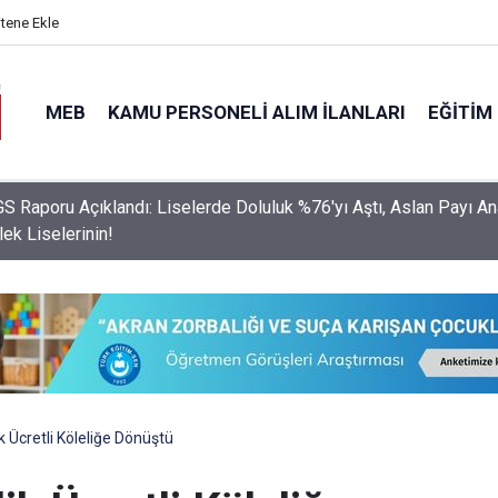
itene Ekle
MEB
KAMU PERSONELI ALIM İLANLARI
EĞITIM
S Raporu Açıklandı: Liselerde Doluluk %76'yı Aştı, Aslan Payı A
ek Liselerinin!
k Ücretli Köleliğe Dönüştü