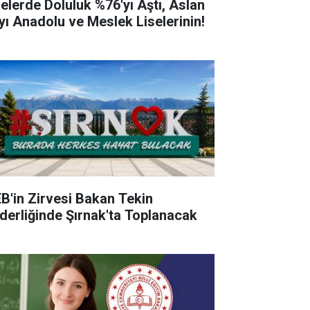
selerde Doluluk %76'yı Aştı, Aslan
yı Anadolu ve Meslek Liselerinin!
B'in Zirvesi Bakan Tekin
derliğinde Şırnak'ta Toplanacak