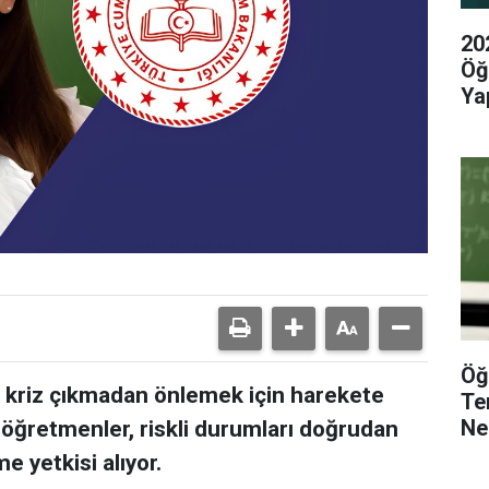
20
Öğ
Yap
Öğ
nı kriz çıkmadan önlemek için harekete
Te
Ne
öğretmenler, riskli durumları doğrudan
e yetkisi alıyor.