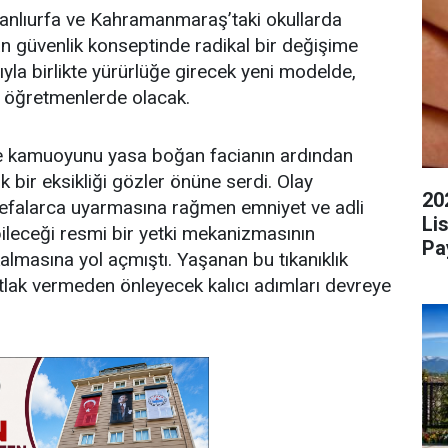
Şanlıurfa ve Kahramanmaraş’taki okullarda
an güvenlik konseptinde radikal bir değişime
yla birlikte yürürlüğe girecek yeni modelde,
er öğretmenlerde olacak.
 kamuoyunu yasa boğan facianın ardından
 bir eksikliği gözler önüne serdi. Olay
20
defalarca uyarmasına rağmen emniyet ve adli
Li
leceği resmi bir yetki mekanizmasının
Pa
lmasına yol açmıştı. Yaşanan bu tıkanıklık
tlak vermeden önleyecek kalıcı adımları devreye