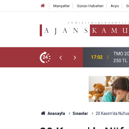
Manşetler
Günün Haberleri
Arşiv
S
atlarını Açıkladı: Giresun 255 TL, Levant
Öğretme
24
16:12
Nereden
Anasayfa
Sınavlar
20 Kasım'da Nüfus