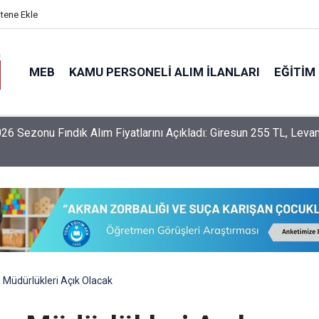
itene Ekle
MEB
KAMU PERSONELI ALIM İLANLARI
EĞITIM
nlerin İller Arası Özür Grubu Tercih Ekranı Açıldı Mı? Tercihler
 Yapılacak?
 Müdürlükleri Açık Olacak