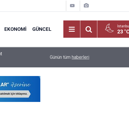
İstanbu
EKONOMI
GÜNCEL
23 °
2026 LGS Raporu Açıklandı: Liselerde Doluluk %
09:02
Günün tüm
haberleri
ve Meslek Liselerinin!