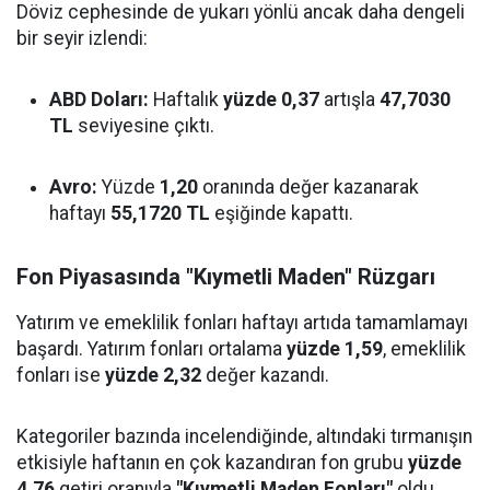
Döviz cephesinde de yukarı yönlü ancak daha dengeli
bir seyir izlendi:
ABD Doları:
Haftalık
yüzde 0,37
artışla
47,7030
TL
seviyesine çıktı.
Avro:
Yüzde
1,20
oranında değer kazanarak
haftayı
55,1720 TL
eşiğinde kapattı.
Fon Piyasasında "Kıymetli Maden" Rüzgarı
Yatırım ve emeklilik fonları haftayı artıda tamamlamayı
başardı. Yatırım fonları ortalama
yüzde 1,59
, emeklilik
fonları ise
yüzde 2,32
değer kazandı.
Kategoriler bazında incelendiğinde, altındaki tırmanışın
etkisiyle haftanın en çok kazandıran fon grubu
yüzde
4,76
getiri oranıyla
"Kıymetli Maden Fonları"
oldu.