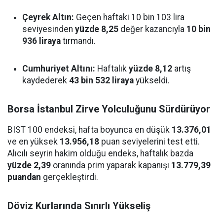
Çeyrek Altın:
Geçen haftaki 10 bin 103 lira
seviyesinden
yüzde 8,25
değer kazancıyla
10 bin
936 liraya
tırmandı.
Cumhuriyet Altını:
Haftalık
yüzde 8,12
artış
kaydederek
43 bin 532 liraya
yükseldi.
Borsa İstanbul Zirve Yolculuğunu Sürdürüyor
BIST 100 endeksi, hafta boyunca en düşük
13.376,01
ve en yüksek
13.956,18
puan seviyelerini test etti.
Alıcılı seyrin hakim olduğu endeks, haftalık bazda
yüzde 2,39
oranında prim yaparak kapanışı
13.779,39
puandan
gerçekleştirdi.
Döviz Kurlarında Sınırlı Yükseliş