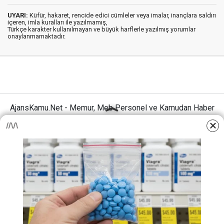
UYARI:
Küfür, hakaret, rencide edici cümleler veya imalar, inançlara saldırı
içeren, imla kuralları ile yazılmamış,
Türkçe karakter kullanılmayan ve büyük harflerle yazılmış yorumlar
onaylanmamaktadır.
AjansKamu.Net - Memur, Meb Personel ve Kamudan Haber
Sitesi © 2025
Anasayfa
Künye
İletişim
Gizlilik İlkeleri
Sitene Ekle
MEB Personel – Öğretmen Haberleri