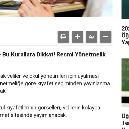
20
Öğ
Yap
 Bu Kurallara Dikkat! Resmi Yönetmelik
cak veliler ve okul yönetimleri için uyulması
Yönetmeliğe göre kıyafet seçiminden yayınlanma
ak.
l kıyafetlerinin görselleri, velilerin kolayca
ernet sitesinde yayımlanacak.
Öğ
Te