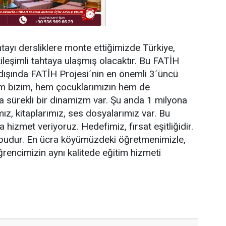
tayı dersliklere monte ettiğimizde Türkiye,
leşimli tahtaya ulaşmış olacaktır. Bu FATİH
 dışında FATİH Projesi´nin en önemli 3´üncü
hem bizim, hem çocuklarımızın hem de
a sürekli bir dinamizm var. Şu anda 1 milyona
mız, kitaplarımız, ses dosyalarımız var. Bu
hizmet veriyoruz. Hedefimiz, fırsat eşitliğidir.
a budur. En ücra köyümüzdeki öğretmenimizle,
rencimizin aynı kalitede eğitim hizmeti