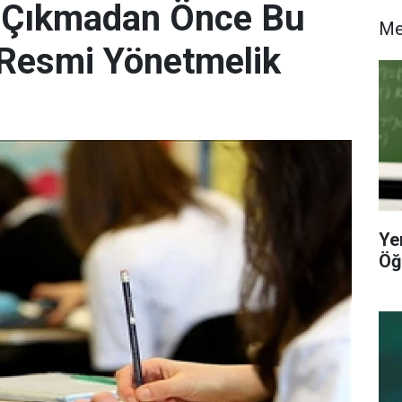
e Çıkmadan Önce Bu
M
! Resmi Yönetmelik
Ye
Öğ