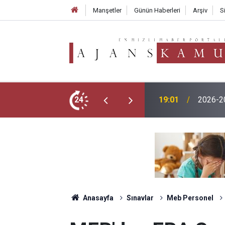
Manşetler
Günün Haberleri
Arşiv
S
TMO 202
menlik Başvurusu Nasıl Yapılır?
24
17:02
250 TL
Anasayfa
Sınavlar
Meb Personel