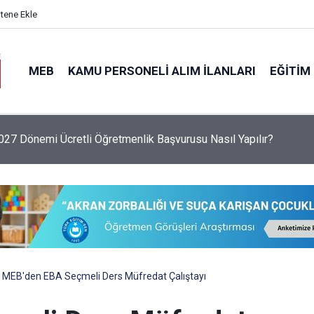
itene Ekle
MEB
KAMU PERSONELI ALIM İLANLARI
EĞITIM
6 Sezonu Fındık Alım Fiyatlarını Açıkladı: Giresun 255 TL, Leva
MEB'den EBA Seçmeli Ders Müfredat Çalıştayı