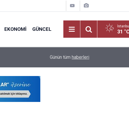
İstanbu
EKONOMI
GÜNCEL
31 °
nt
Öğretmenlerin İller Arası Özür Grubu Tercih Ekran
16:12
Günün tüm
haberleri
Nereden Yapılacak?