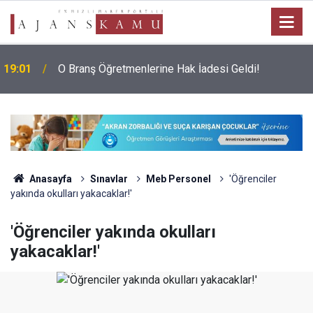
LGS Zirvesinde Dikkat Çeken Değişim: Sadece İki
18:02
Okul Tam Puanla Öğrenci Aldı
Anasayfa
Sınavlar
Meb Personel
'Öğrenciler
yakında okulları yakacaklar!'
'Öğrenciler yakında okulları
yakacaklar!'