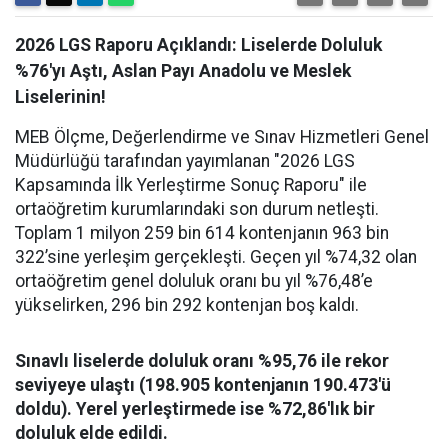
2026 LGS Raporu Açıklandı: Liselerde Doluluk
%76'yı Aştı, Aslan Payı Anadolu ve Meslek
Liselerinin!
MEB Ölçme, Değerlendirme ve Sınav Hizmetleri Genel
Müdürlüğü tarafından yayımlanan "2026 LGS
Kapsamında İlk Yerleştirme Sonuç Raporu" ile
ortaöğretim kurumlarındaki son durum netleşti.
Toplam 1 milyon 259 bin 614 kontenjanın 963 bin
322’sine yerleşim gerçekleşti. Geçen yıl %74,32 olan
ortaöğretim genel doluluk oranı bu yıl %76,48’e
yükselirken, 296 bin 292 kontenjan boş kaldı.
Sınavlı liselerde doluluk oranı %95,76 ile rekor
seviyeye ulaştı (198.905 kontenjanın 190.473'ü
doldu). Yerel yerleştirmede ise %72,86'lık bir
doluluk elde edildi.