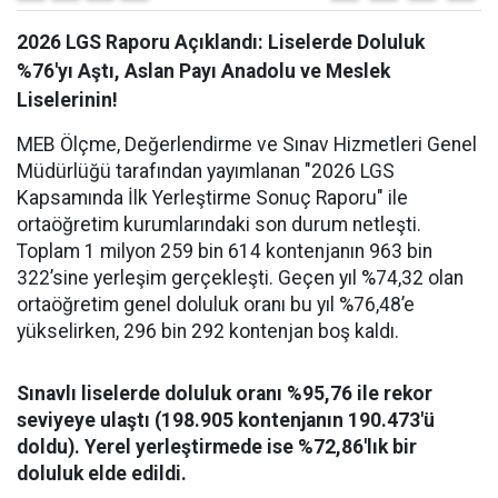
2026 LGS Raporu Açıklandı: Liselerde Doluluk
%76'yı Aştı, Aslan Payı Anadolu ve Meslek
Liselerinin!
MEB Ölçme, Değerlendirme ve Sınav Hizmetleri Genel
Müdürlüğü tarafından yayımlanan "2026 LGS
Kapsamında İlk Yerleştirme Sonuç Raporu" ile
ortaöğretim kurumlarındaki son durum netleşti.
Toplam 1 milyon 259 bin 614 kontenjanın 963 bin
322’sine yerleşim gerçekleşti. Geçen yıl %74,32 olan
ortaöğretim genel doluluk oranı bu yıl %76,48’e
yükselirken, 296 bin 292 kontenjan boş kaldı.
Sınavlı liselerde doluluk oranı %95,76 ile rekor
seviyeye ulaştı (198.905 kontenjanın 190.473'ü
doldu). Yerel yerleştirmede ise %72,86'lık bir
doluluk elde edildi.