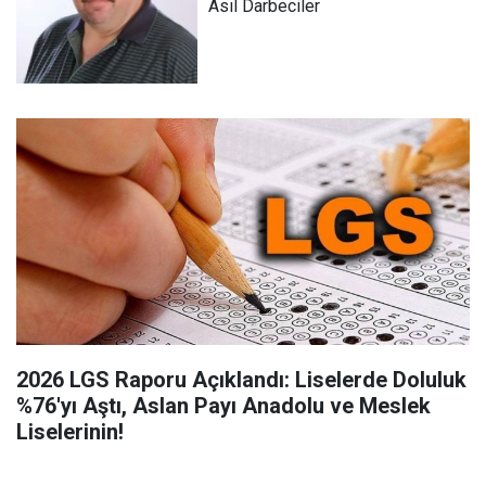
Asıl Darbeciler
2026 LGS Raporu Açıklandı: Liselerde Doluluk
%76'yı Aştı, Aslan Payı Anadolu ve Meslek
Liselerinin!