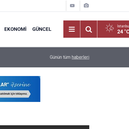
İstanbu
EKONOMI
GÜNCEL
24 °
Okul Alışverişine Çıkmadan Önce Bu Kurallara D
09:03
Günün tüm
haberleri
Yayınlandı