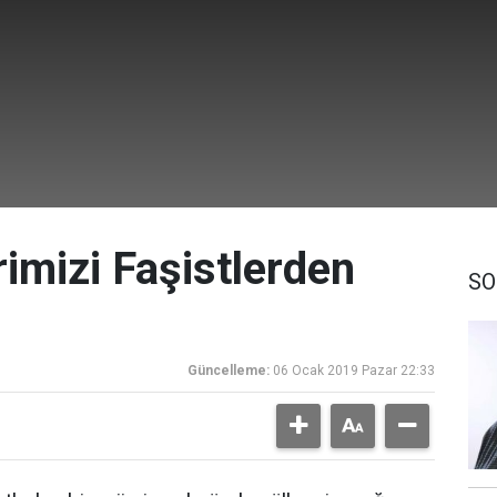
rimizi Faşistlerden
SO
Güncelleme:
06 Ocak 2019 Pazar 22:33