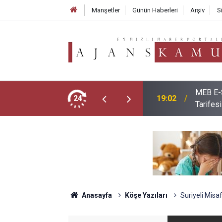
Manşetler
Günün Haberleri
Arşiv
S
erleri Belli Oldu: İşte 10-16 Ağustos
Yeni Dö
24
18:10
Uygula
Anasayfa
Köşe Yazıları
Suriyeli Misa