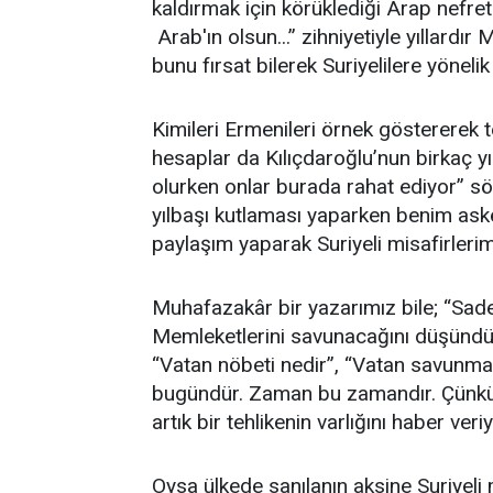
kaldırmak için körüklediği Arap nefre
Arab'ın olsun...” zihniyetiyle yıllardı
bunu fırsat bilerek Suriyelilere yöneli
Kimileri Ermenileri örnek göstererek t
hesaplar da Kılıçdaroğlu’nun birkaç yı
olurken onlar burada rahat ediyor” söz
yılbaşı kutlaması yaparken benim aske
paylaşım yaparak Suriyeli misafirleri
Muhafazakâr bir yazarımız bile; “Sadec
Memleketlerini savunacağını düşündüğ
“Vatan nöbeti nedir”, “Vatan savunmas
bugündür. Zaman bu zamandır. Çünkü S
artık bir tehlikenin varlığını haber veri
Oysa ülkede sanılanın aksine Suriyeli mi