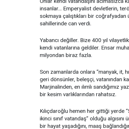
Onlar kendi vatandaşını acımasızca k
insanlar… Emperyalist devletlerin, terö
sokmaya çalıştıkları bir coğrafyadan ü
sahillerinde can verdi.
Yabancı değiller. Bize 400 yıl vilayetl
kendi vatanlarına geldiler. Ensar muhac
milyondan biraz fazla.
Son zamanlarda onlara “manyak, it, hırs
geri dönsünler, beleşçi, vatanından ka
Marjinalinden, en ılımlı sandığımız ya
bir kesim varlıklarından rahatsız.
Kılıçdaroğlu hemen her gittiği yerde “S
ikinci sınıf vatandaş” olduğu algısını
bir hayat yaşadığını, maaş bağlandığın