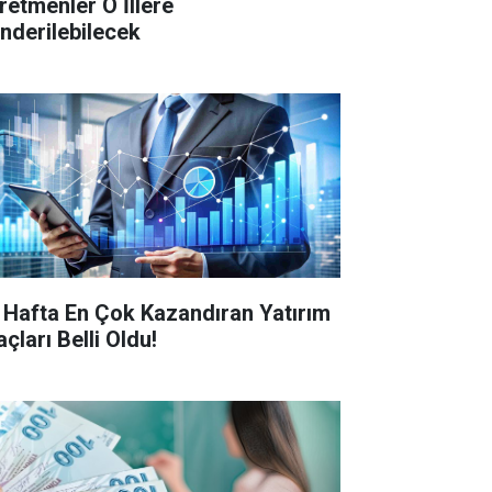
retmenler O İllere
nderilebilecek
 Hafta En Çok Kazandıran Yatırım
çları Belli Oldu!