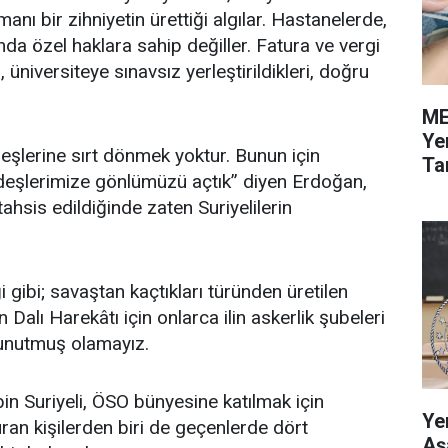
anı bir zihniyetin ürettiği algılar. Hastanelerde,
da özel haklara sahip değiller. Fatura ve vergi
 üniversiteye sınavsız yerleştirildikleri, doğru
ME
Ye
eşlerine sırt dönmek yoktur. Bunun için
Tar
eşlerimize gönlümüzü açtık” diyen Erdoğan,
tahsis edildiğinde zaten Suriyelilerin
gibi; savaştan kaçtıkları türünden üretilen
n Dalı Harekâtı için onlarca ilin askerlik şubeleri
 unutmuş olamayız.
n Suriyeli, ÖSO bünyesine katılmak için
Ye
an kişilerden biri de geçenlerde dört
Aş