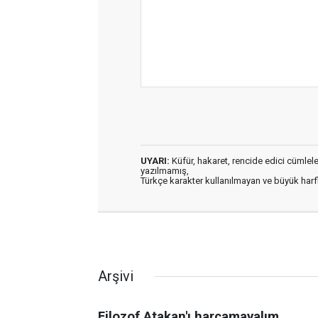
UYARI:
Küfür, hakaret, rencide edici cümleler 
yazılmamış,
Türkçe karakter kullanılmayan ve büyük har
Arşivi
Filozof Atakan'ı harcamayalım