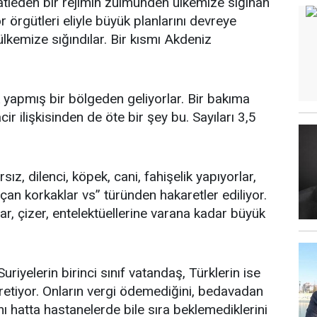
atleden bir rejimin zulmünden ülkemize sığınan
r örgütleri eliyle büyük planlarını devreye
lkemize sığındılar. Bir kısmı Akdeniz
ik yapmış bir bölgeden geliyorlar. Bir bakıma
ir ilişkisinden de öte bir şey bu. Sayıları 3,5
ız, dilenci, köpek, cani, fahişelik yapıyorlar,
çan korkaklar vs” türünden hakaretler ediliyor.
zar, çizer, entelektüellerine varana kadar büyük
uriyelerin birinci sınıf vatandaş, Türklerin ise
 üretiyor. Onların vergi ödemediğini, bedavadan
ı hatta hastanelerde bile sıra beklemediklerini