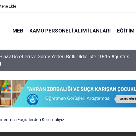
itene Ekle
MEB
KAMU PERSONELI ALIM İLANLARI
EĞITIM
nemde Devamsızlık Sınırını Aşan Öğrencilere Ek Yaptırım
nacak!
firlerimizi Faşistlerden Korumalıyız