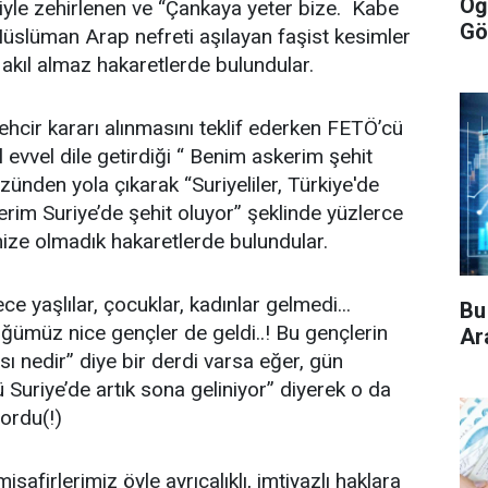
Öğ
tiyle zehirlenen ve “Çankaya yeter bize. Kabe
Gö
r Müslüman Arap nefreti aşılayan faşist kesimler
k akıl almaz hakaretlerde bulundular.
ehcir kararı alınmasını teklif ederken FETÖ’cü
l evvel dile getirdiği “ Benim askerim şehit
ünden yola çıkarak “Suriyeliler, Türkiye'de
rim Suriye’de şehit oluyor” şeklinde yüzlerce
mize olmadık hakaretlerde bulundular.
e yaşlılar, çocuklar, kadınlar gelmedi...
Bu
ümüz nice gençler de geldi..! Bu gençlerin
Ara
ı nedir” diye bir derdi varsa eğer, gün
uriye’de artık sona geliniyor” diyerek o da
yordu(!)
safirlerimiz öyle ayrıcalıklı, imtiyazlı haklara