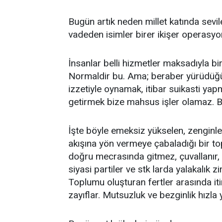
Bugün artık neden millet katında sevile
vadeden isimler birer ikişer operasyo
İnsanlar belli hizmetler maksadıyla bir 
Normaldir bu. Ama; beraber yürüdüğümü
izzetiyle oynamak, itibar suikasti y
getirmek bize mahsus işler olamaz. B
İşte böyle emeksiz yükselen, zenginle
akışına yön vermeye çabaladığı bir top
doğru mecrasında gitmez, çuvallanır, d
siyasi partiler ve stk larda yalakalık zi
Toplumu oluşturan fertler arasında i
zayıflar. Mutsuzluk ve bezginlik hızla y