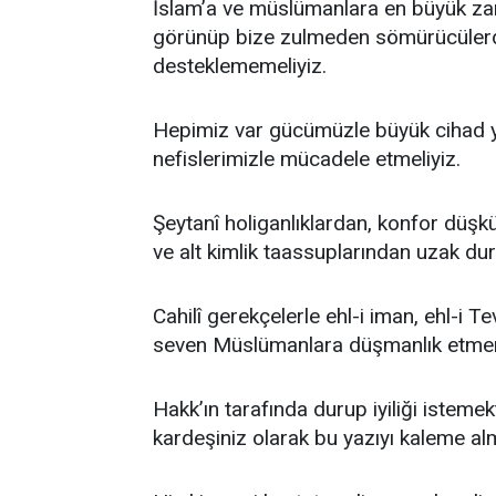
İslam’a ve müslümanlara en büyük zarar
görünüp bize zulmeden sömürücülerdir
desteklememeliyiz.
Hepimiz var gücümüzle büyük cihad y
nefislerimizle mücadele etmeliyiz.
Şeytanî holiganlıklardan, konfor düşk
ve alt kimlik taassuplarından uzak dur
Cahilî gerekçelerle ehl-i iman, ehl-i Te
seven Müslümanlara düşmanlık etmem
Hakk’ın tarafında durup iyiliği isteme
kardeşiniz olarak bu yazıyı kaleme a