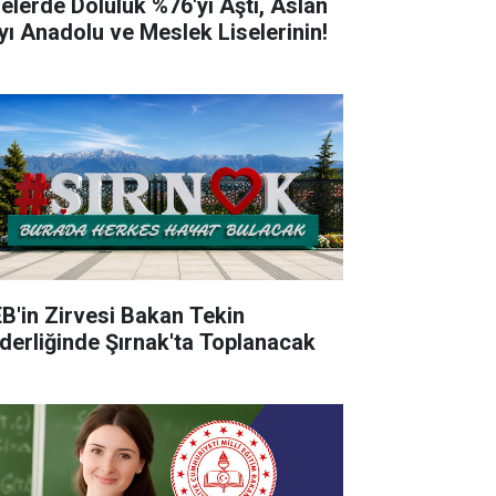
selerde Doluluk %76'yı Aştı, Aslan
yı Anadolu ve Meslek Liselerinin!
B'in Zirvesi Bakan Tekin
derliğinde Şırnak'ta Toplanacak