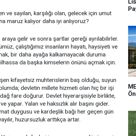
Li
Pa
n ve sayılan, karşılığı olan, gelecek için umut
na maruz kalıyor daha iyi anlıyoruz?
araya gelir ve sonra şartlar gereği ayrılabilirler.
z, çalıştığımız insanların hayatı, haysiyeti ve
apmak, bir daha ayağa kalkamayacak duruma
ilhassa da başka kimselerin önünü açmak için.
şen kifayetsiz muhterislerin baş olduğu, suyun
ME
lumda; devletin millete hizmeti olan hiç bir işi
Ön
ağ fare doğurur. Devlet hiyerarşisiyle birlikte,
rve yapar. Yalan ve haksızlık alır başını gider.
timat duygusu ve kardeşlik bağı her geçen gün
ayılır, huzursuzluk arttıkça artar.