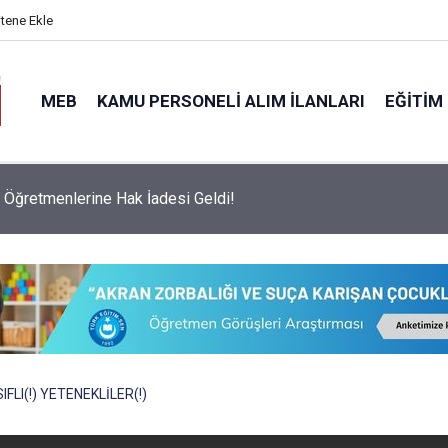
itene Ekle
MEB
KAMU PERSONELI ALIM İLANLARI
EĞITIM
vesinde Dikkat Çeken Değişim: Sadece İki Okul Tam Puanla Öğre
IFLI(!) YETENEKLİLER(!)