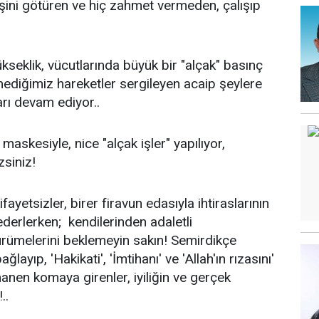
e işini götüren ve hiç zahmet vermeden, çalışıp
!
ükseklik, vücutlarında büyük bir "alçak" basınç
mediğimiz hareketler sergileyen acaip şeylere
rı devam ediyor..
maskesiyle, nice "alçak işler" yapılıyor,
siniz!
fayetsizler, birer firavun edasıyla ihtiraslarının
erlerken; kendilerinden adaletli
ürümelerini beklemeyin sakın! Semirdikçe
ayıp, 'Hakikati', 'İmtihanı' ve 'Allah'ın rızasını'
manen komaya girenler, iyiliğin ve gerçek
..