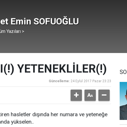
et Emin SOFUOĞLU
üm Yazıları >
I(!) YETENEKLİLER(!)
SO
Güncelleme:
24 Eylül 2017 Pazar 23:23
ktiren hasletler dışında her numara ve yeteneğe
anda yükselen..