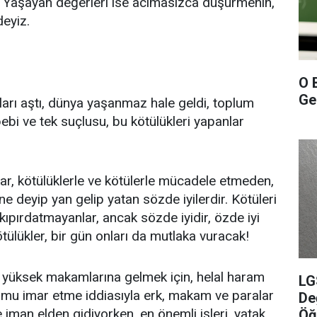
z. Yaşayan değerleri ise acımasızca düşürmenin,
deyiz.
O 
Gel
ırları aştı, dünya yaşanmaz hale geldi, toplum
bi ve tek suçlusu, bu kötülükleri yapanlar
lar, kötülüklerle ve kötülerle mücadele etmeden,
 deyip yan gelip yatan sözde iyilerdir. Kötüleri
ı kıpırdatmayanlar, ancak sözde iyidir, özde iyi
ötülükler, bir gün onları da mutlaka vuracak!
 yüksek makamlarına gelmek için, helal haram
LG
lumu imar etme iddiasıyla erk, makam ve paralar
De
e iman elden gidiyorken, en önemli işleri, yatak
Öğ