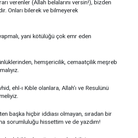
ı verenler (Allah belalarını versin!), bizden
. Onları bilerek ve bilmeyerek
apmalı, yani kötülüğü çok emr eden
ünlüklerinden, hemşericilik, cemaatçilik meşreb
malıyız.
vhid, ehl-ı Kıble olanlara, Allah’ı ve Resulünü
eliyiz.
kten başka hiçbir iddiası olmayan, sıradan bir
lma sorumluluğu hissettim ve de yazdım!