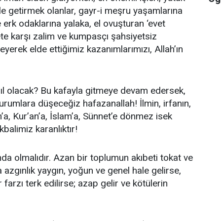
ale getirmek olanlar, gayr-i meşru yaşamlarına
e erk odaklarına yalaka, el ovuşturan ‘evet
lete karşı zalim ve kumpasçı şahsiyetsiz
eyerek elde ettiğimiz kazanımlarımızı, Allah’ın
ıl olacak? Bu kafayla gitmeye devam edersek,
rumlara düşeceğiz hafazanallah! İlmin, irfanın,
’a, Kur’an’a, İslam’a, Sünnet’e dönmez isek
kbalimiz karanlıktır!
ğında olmalıdır. Azan bir toplumun akıbeti tokat ve
azgınlık yaygın, yoğun ve genel hale gelirse,
farzı terk edilirse; azap gelir ve kötülerin