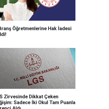
Branş Öğretmenlerine Hak İadesi
di!
S Zirvesinde Dikkat Çeken
ğişim: Sadece İki Okul Tam Puanla
renci Aldı