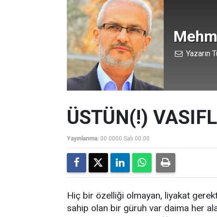
Mehm
Yazarın T
ÜSTÜN(!) VASIFL
Yayınlanma:
00 0000 Salı 00:00
Hiç bir özelliği olmayan, liyakat gere
sahip olan bir güruh var daima her al