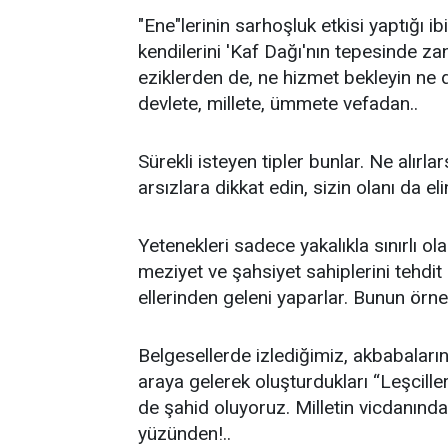
"Ene"lerinin sarhoşluk etkisi yaptığı i
kendilerini 'Kaf Dağı'nın tepesinde z
eziklerden de, ne hizmet bekleyin ne
devlete, millete, ümmete vefadan..
Sürekli isteyen tipler bunlar. Ne alırl
arsızlara dikkat edin, sizin olanı da eli
Yetenekleri sadece yakalıkla sınırlı ol
meziyet ve şahsiyet sahiplerini tehdit
ellerinden geleni yaparlar. Bunun örne
Belgesellerde izlediğimiz, akbabaların,
araya gelerek oluşturdukları “Leşcille
de şahid oluyoruz. Milletin vicdanınd
yüzünden!..