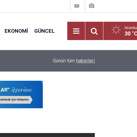
İstanbu
EKONOMI
GÜNCEL
30 °
nci
17:05
2026 LGS Yerleştirme Sonuçlarına Göre Türkiye'ni
Günün tüm
haberleri