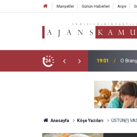
Manşetler
Günün Haberleri
Arşiv
S
LGS Zir
esi Geldi!
24
18:02
Aldı
Anasayfa
Köşe Yazıları
ÜSTÜN(!) VAS