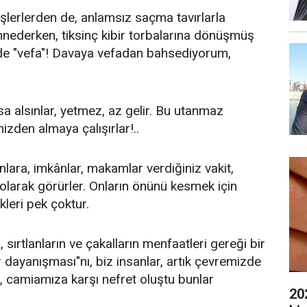
bişlerlerden de, anlamsız saçma tavırlarla
annederken, tiksinç kibir torbalarına dönüşmüş
 de "vefa"! Davaya vefadan bahsediyorum,
arsa alsınlar, yetmez, az gelir. Bu utanmaz
nizden almaya çalışırlar!..
anlara, imkânlar, makamlar verdiğiniz vakit,
 olarak görürler. Onların önünü kesmek için
kleri pek çoktur.
 sırtlanların ve çakalların menfaatleri gereği bir
r dayanışması"nı, biz insanlar, artık çevremizde
a, camiamıza karşı nefret oluştu bunlar
20