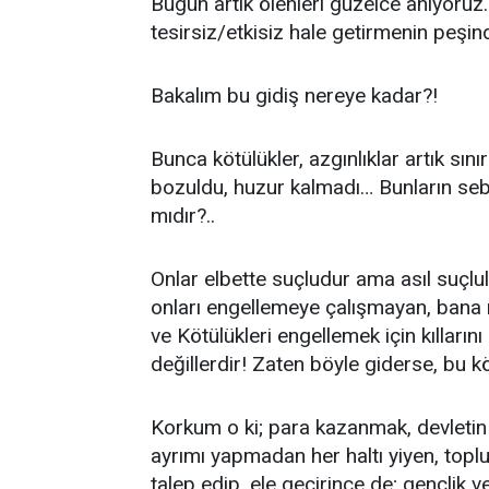
Bugün artık ölenleri güzelce anıyoru
tesirsiz/etkisiz hale getirmenin peşin
Bakalım bu gidiş nereye kadar?!
Bunca kötülükler, azgınlıklar artık sın
bozuldu, huzur kalmadı… Bunların sebe
mıdır?..
Onlar elbette suçludur ama asıl suçlu
onları engellemeye çalışmayan, bana ne
ve Kötülükleri engellemek için kılların
değillerdir! Zaten böyle giderse, bu k
Korkum o ki; para kazanmak, devletin
ayrımı yapmadan her haltı yiyen, top
talep edip, ele geçirince de; gençlik v