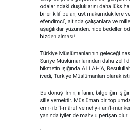
odalarındaki duşluklarını daha lüks h
birer kılıf bulan, üst makamdakilere v
efendimci’, altında çalışanlara ve mil
aşağılıklar yüzünden, nice bedeller öd
bizden alması!..
Türkiye Müslümanlarının geleceği nas
Suriye Müslümanlarından daha zelil du
hikmetin ışığında ALLAH’A, Resulullah
ivedi, Türkiye Müslümanları olarak isti
Bu dönüş ilmin, irfanın, bilgeliğin ışı
sille yemektir. Müslüman bir toplumda 
emr-i bi’l-mâruf ve nehy-i ani’l-münker 
yanında iyiler de mahv u perişan olur.