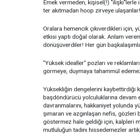
Emek vermeden, kişisel(!) "ilişki"lerl
ter akıtmadan hoop zirveye ulaşanlar
Oralara hemencik çıkıverdikleri için, y
etkisi yaptı doğal olarak. Anlam vere
dönüşüverdiler! Her gün başkalaşımla
"Yüksek idealler" pozları ve reklamları 
görmeye, duymaya tahammül edemez
Yüksekliğin dengelerini kaybettirdiği ki
başdöndürücü yolculuklarına devam ed
davranmalarını, hakkaniyet yolunda y
şımaran ve azgınlaşan nefis, gözleri bağl
göstermez hale geldiği için, kalpleri 
mutluluğun tadını hissedemezler artık!