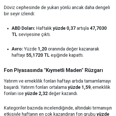
Döviz cephesinde de yukarı yönlü ancak daha dengeli
bir seyir izlendi:
ABD Doları:
Haftalık
yüzde 0,37
artışla
47,7030
TL
seviyesine çıktı.
Avro:
Yüzde
1,20
oranında değer kazanarak
haftayı
55,1720 TL
eşiğinde kapattı.
Fon Piyasasında "Kıymetli Maden" Rüzgarı
Yatırım ve emeklilik fonları haftayı artıda tamamlamayı
başardı. Yatırım fonları ortalama
yüzde 1,59
, emeklilik
fonları ise
yüzde 2,32
değer kazandı.
Kategoriler bazında incelendiğinde, altındaki tırmanışın
etkisiyle haftanın en çok kazandıran fon grubu
yüzde