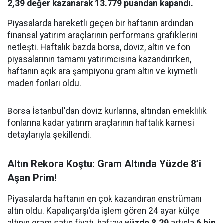
2,39 değer kazanarak 13.779 puandan kapandı.
Piyasalarda hareketli geçen bir haftanın ardından
finansal yatırım araçlarının performans grafiklerini
netleşti. Haftalık bazda borsa, döviz, altın ve fon
piyasalarının tamamı yatırımcısına kazandırırken,
haftanın açık ara şampiyonu gram altın ve kıymetli
maden fonları oldu.
Borsa İstanbul'dan döviz kurlarına, altından emeklilik
fonlarına kadar yatırım araçlarının haftalık karnesi
detaylarıyla şekillendi.
Altın Rekora Koştu: Gram Altında Yüzde 8’i
Aşan Prim!
Piyasalarda haftanın en çok kazandıran enstrümanı
altın oldu. Kapalıçarşı’da işlem gören 24 ayar külçe
altının gram satış fiyatı, haftayı
yüzde 8,29
artışla
6 bin