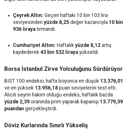
Çeyrek Altın:
Geçen haftaki 10 bin 103 lira
seviyesinden
yüzde 8,25
değer kazancıyla
10 bin
936 liraya
tırmandı.
Cumhuriyet Altını:
Haftalık
yüzde 8,12
artış
kaydederek
43 bin 532 liraya
yükseldi.
Borsa İstanbul Zirve Yolculuğunu Sürdürüyor
BIST 100 endeksi, hafta boyunca en düşük
13.376,01
ve en yüksek
13.956,18
puan seviyelerini test etti.
Alıcılı seyrin hakim olduğu endeks, haftalık bazda
yüzde 2,39
oranında prim yaparak kapanışı
13.779,39
puandan
gerçekleştirdi.
Döviz Kurlarında Sınırlı Yükseliş