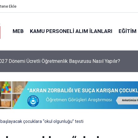
itene Ekle
MEB
KAMU PERSONELI ALIM İLANLARI
EĞITIM
6 Sezonu Fındık Alım Fiyatlarını Açıkladı: Giresun 255 TL, Leva
 başlayacak çocuklara “okul olgunluğu” testi