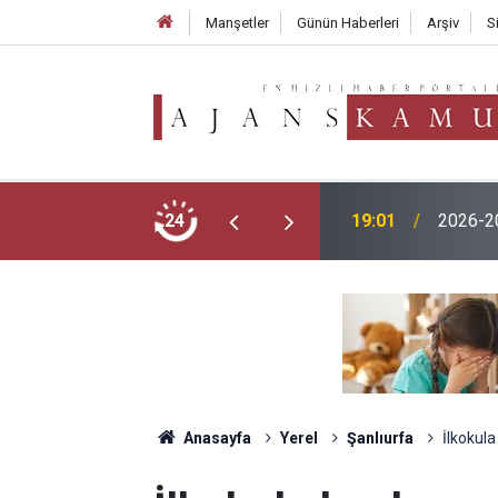
Manşetler
Günün Haberleri
Arşiv
S
TMO 202
menlik Başvurusu Nasıl Yapılır?
24
17:02
250 TL
Anasayfa
Yerel
Şanlıurfa
İlkokula