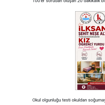
100’er sorudan oluşan 20 dakikalık bi
Okul olgunluğu testi okuldan soğumay