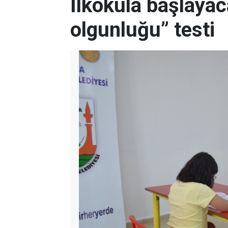
İlkokula başlayac
olgunluğu” testi