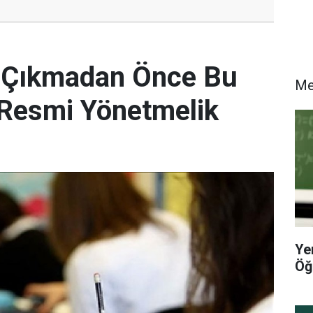
e Çıkmadan Önce Bu
M
! Resmi Yönetmelik
Ye
Öğ