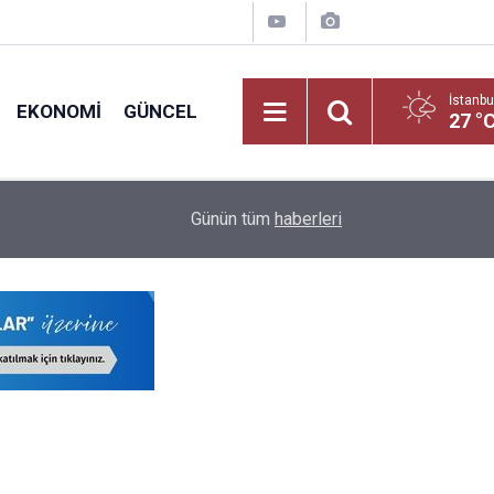
İstanbu
EKONOMI
GÜNCEL
27 °
nt
Öğretmenlerin İller Arası Özür Grubu Tercih Ekran
16:12
Günün tüm
haberleri
Nereden Yapılacak?