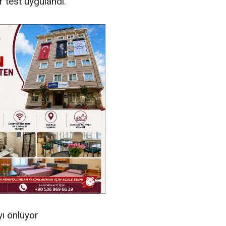
r test uygulandı.
ı önlüyor