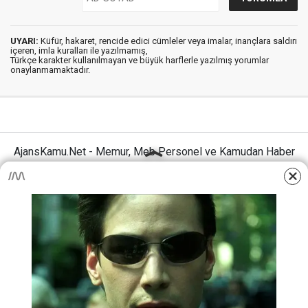
UYARI:
Küfür, hakaret, rencide edici cümleler veya imalar, inançlara saldırı
içeren, imla kuralları ile yazılmamış,
Türkçe karakter kullanılmayan ve büyük harflerle yazılmış yorumlar
onaylanmamaktadır.
AjansKamu.Net - Memur, Meb Personel ve Kamudan Haber
Sitesi © 2025
Anasayfa
Künye
İletişim
Gizlilik İlkeleri
Sitene Ekle
MEB Personel – Öğretmen Haberleri