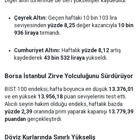
Diğer altın türlerinde de sert yükselişler kaydedildi:
Çeyrek Altın:
Geçen haftaki 10 bin 103 lira
seviyesinden
yüzde 8,25
değer kazancıyla
10 bin
936 liraya
tırmandı.
Cumhuriyet Altını:
Haftalık
yüzde 8,12
artış
kaydederek
43 bin 532 liraya
yükseldi.
Borsa İstanbul Zirve Yolculuğunu Sürdürüyor
BIST 100 endeksi, hafta boyunca en düşük
13.376,01
ve en yüksek
13.956,18
puan seviyelerini test etti.
Alıcılı seyrin hakim olduğu endeks, haftalık bazda
yüzde 2,39
oranında prim yaparak kapanışı
13.779,39
puandan
gerçekleştirdi.
Döviz Kurlarında Sınırlı Yükseliş