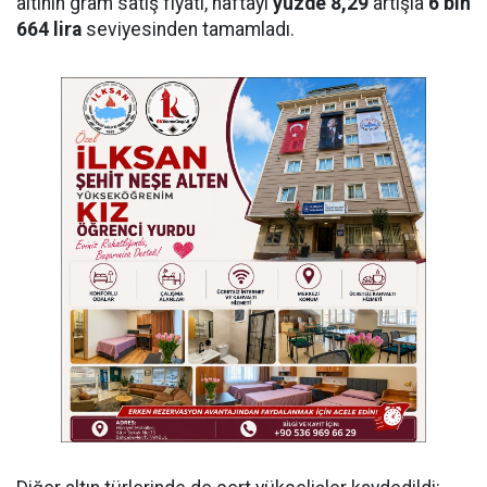
altının gram satış fiyatı, haftayı
yüzde 8,29
artışla
6 bin
664 lira
seviyesinden tamamladı.