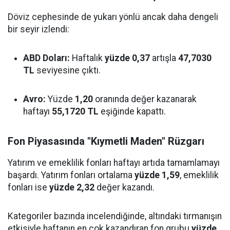
Döviz cephesinde de yukarı yönlü ancak daha dengeli
bir seyir izlendi:
ABD Doları:
Haftalık
yüzde 0,37
artışla
47,7030
TL
seviyesine çıktı.
Avro:
Yüzde
1,20
oranında değer kazanarak
haftayı
55,1720 TL
eşiğinde kapattı.
Fon Piyasasında "Kıymetli Maden" Rüzgarı
Yatırım ve emeklilik fonları haftayı artıda tamamlamayı
başardı. Yatırım fonları ortalama
yüzde 1,59
, emeklilik
fonları ise
yüzde 2,32
değer kazandı.
Kategoriler bazında incelendiğinde, altındaki tırmanışın
etkisiyle haftanın en çok kazandıran fon grubu
yüzde