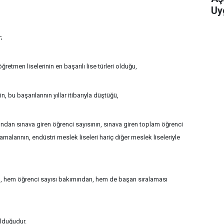
Uy
;
 öğretmen liselerinin en başarılı lise türleri olduğu,
, bu başarılarının yıllar itibarıyla düştüğü,
ndan sınava giren öğrenci sayısının, sınava giren toplam öğrenci
malarının, endüstri meslek liseleri hariç diğer meslek liseleriyle
in, hem öğrenci sayısı bakımından, hem de başarı sıralaması
olduğudur.