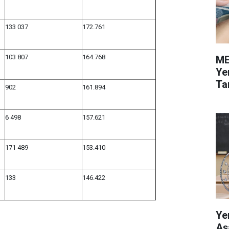
133 037
172.761
103 807
164.768
ME
Ye
Tar
902
161.894
6 498
157.621
171 489
153.410
133
146.422
Ye
Aş