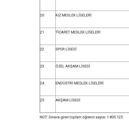
20
KIZ MESLEK LİSELERİ
21
TİCARET MESLEK LİSELERİ
22
SPOR LİSESİ
23
ÖZEL AKŞAM LİSESİ
24
ENDÜSTRİ MESLEK LİSELERİ
25
AKŞAM LİSESİ
NOT: Sınava giren toplam öğrenci sayısı: 1 805 125