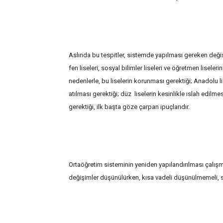
Aslında bu tespitler, sistemde yapılması gereken değişik
fen liseleri, sosyal bilimler liseleri ve öğretmen liselerin
nedenlerle, bu liselerin korunması gerektiği; Anadolu li
atılması gerektiği; düz liselerin kesinlikle ıslah edilm
gerektiği, ilk başta göze çarpan ipuçlarıdır.
Ortaöğretim sisteminin yeniden yapılandırılması çalışma
değişimler düşünülürken, kısa vadeli düşünülmemeli, si