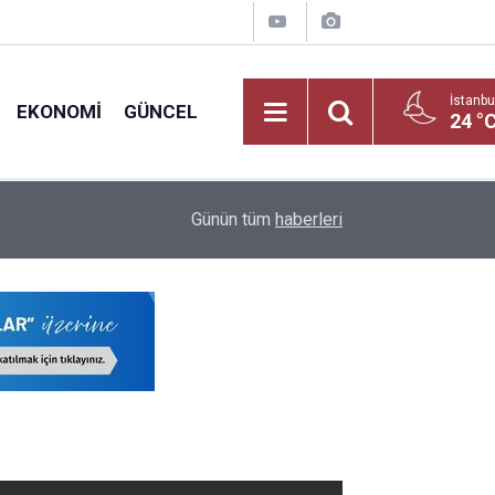
İstanbu
EKONOMI
GÜNCEL
24 °
Yeni Dönemde Devamsızlık Sınırını Aşan Öğrenci
18:10
Günün tüm
haberleri
Uygulanacak!