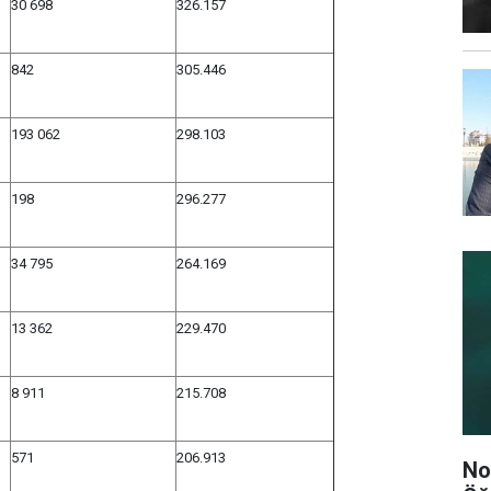
30 698
326.157
842
305.446
193 062
298.103
198
296.277
34 795
264.169
13 362
229.470
8 911
215.708
571
206.913
No