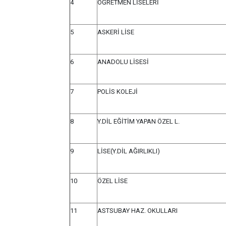
4
ÖĞRETMEN LİSELERİ
5
ASKERİ LİSE
6
ANADOLU LİSESİ
7
POLİS KOLEJİ
8
Y.DİL EĞİTİM YAPAN ÖZEL L.
9
LİSE(Y.DİL AĞIRLIKLI)
10
ÖZEL LİSE
11
ASTSUBAY HAZ. OKULLARI