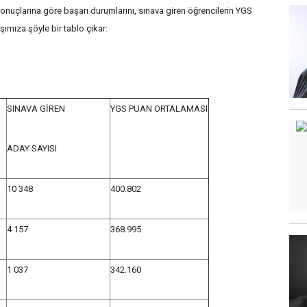
onuçlarına göre başarı durumlarını, sınava giren öğrencilerin YGS
ımıza şöyle bir tablo çıkar:
SINAVA GİREN
YGS PUAN ORTALAMASI
ADAY SAYISI
10 348
400.802
4 157
368.995
1 037
342.160