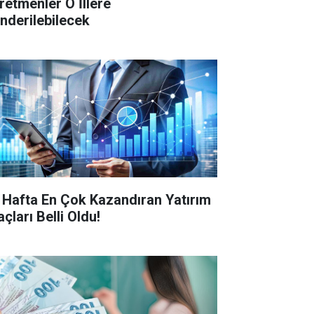
retmenler O İllere
nderilebilecek
 Hafta En Çok Kazandıran Yatırım
çları Belli Oldu!