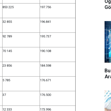
Öğ
Gö
853 225
197.756
32 855
196.841
92 789
195.737
70 145
190.108
23 856
184.598
Bu
Ara
5 785
176.671
37
176.500
12 333
173.996