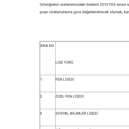
Ortaöğretim sistemimizdeki liselerin 2013 YGS sınavı s
puan ortalamalarına göre değerlendirecek olursak, karş
SIRA NO
LİSE TÜRÜ
1
FEN LİSESİ
2
ÖZEL FEN LİSESİ
3
SOSYAL BİLİMLER LİSESİ