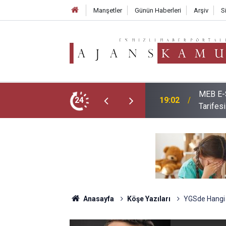
Manşetler
Günün Haberleri
Arşiv
S
MEB E-S
ım Araçları Belli Oldu!
24
19:02
Tarifesi
Anasayfa
Köşe Yazıları
YGSde Hangi 