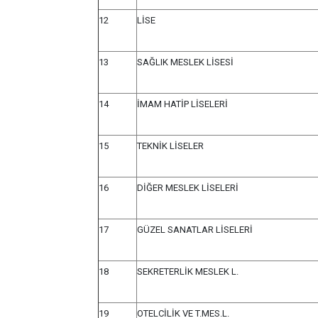
12
LİSE
13
SAĞLIK MESLEK LİSESİ
14
İMAM HATİP LİSELERİ
15
TEKNİK LİSELER
16
DİĞER MESLEK LİSELERİ
17
GÜZEL SANATLAR LİSELERİ
18
SEKRETERLİK MESLEK L.
19
OTELCİLİK VE T.MES.L.