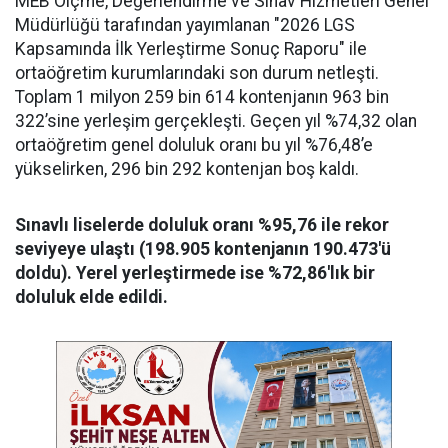
MEB Ölçme, Değerlendirme ve Sınav Hizmetleri Genel
Müdürlüğü tarafından yayımlanan "2026 LGS
Kapsamında İlk Yerleştirme Sonuç Raporu" ile
ortaöğretim kurumlarındaki son durum netleşti.
Toplam 1 milyon 259 bin 614 kontenjanın 963 bin
322’sine yerleşim gerçekleşti. Geçen yıl %74,32 olan
ortaöğretim genel doluluk oranı bu yıl %76,48’e
yükselirken, 296 bin 292 kontenjan boş kaldı.
Sınavlı liselerde doluluk oranı %95,76 ile rekor
seviyeye ulaştı (198.905 kontenjanın 190.473'ü
doldu). Yerel yerleştirmede ise %72,86'lık bir
doluluk elde edildi.