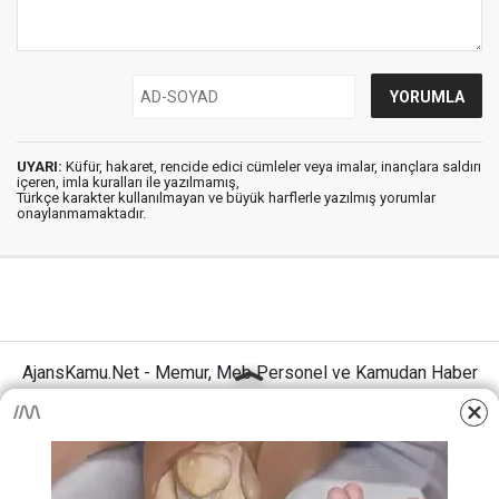
UYARI:
Küfür, hakaret, rencide edici cümleler veya imalar, inançlara saldırı
içeren, imla kuralları ile yazılmamış,
Türkçe karakter kullanılmayan ve büyük harflerle yazılmış yorumlar
onaylanmamaktadır.
AjansKamu.Net - Memur, Meb Personel ve Kamudan Haber
Sitesi © 2025
Anasayfa
Künye
İletişim
Gizlilik İlkeleri
Sitene Ekle
MEB Personel – Öğretmen Haberleri