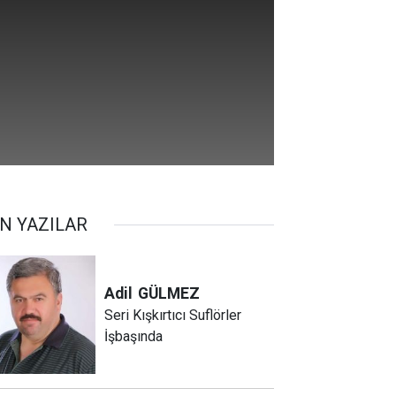
N YAZILAR
Adil
GÜLMEZ
Seri Kışkırtıcı Suflörler
İşbaşında