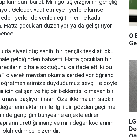
ılarından ibaret. Milli görüş çizgisinin gençliği
şıyor. Gelecek vaat etmeyen yerlere kimse
den yerler de verilen eğitimler ne kadar
Hatta çocukları düzeltiyor ya da geliştiriyor
bence.
O 
Gel
siyasi güç sahibi bir gençlik teşkilatı okul
ale geldiğinden bahsetti. Hatta çocukları bir
recilerin o hale soktuğunu da ifade etti ki bu
ım!’’ diyerek meydan okuma serdediyor öğrenci
 öğretmenlerimize duyduğumuz sevgi ile böyle
sı için çalışan ve hiç bir beklentisi olmayan bir
rkmaya başlıyor insan. Özellikle malum sapkın
eğerlerin aktarımı ile ilgili bir gözden geçirme
için de gençliğin bünyesine enjekte edilen
LG
ların ürettiği inanç ve milli değer kodlarının
De
 ıslah edilmesi elzemdir.
Öğ