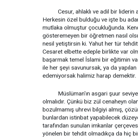
Cesur, ahlaklı ve adil bir liderin ay
Herkesin özel bulduğu ve işte bu ada
mutlaka olmuştur çocukluğunda. Kendi
gösteremeyen bir öğretmen nasıl olsun
nesil yetiştirsin ki. Yahut her tür tehdit
Cesaret elbette edeple birlikte var ol
başarmak temel İslami bir eğitimin var
ile her şeyi savunursak, ya da yapılan i
edemiyorsak halimiz harap demektir.
Müslüman'ın asgari şuur seviyesi d
olmalıdır. Çünkü biz zül cenaheyn ola
bozulmamış uhrevi bilgiyi almış, çöz
bunlardan istinbat yapabilecek düzeyd
tarafından sunulan imkanlar çerçeves
yönelen bir tehdit olmadıkça da hiç b