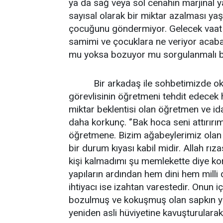
ya da sağ veya sol cenahın marjinal yap
sayısal olarak bir miktar azalması ya
çocuğunu göndermiyor. Gelecek vaat e
samimi ve çocuklara ne veriyor acaba. 
mu yoksa bozuyor mu sorgulanmalı 
Bir arkadaş ile sohbetimizde okulda 
görevlisinin öğretmeni tehdit edecek h
miktar beklentisi olan öğretmen ve ida
daha korkunç. ‘’Bak hoca seni attırır
öğretmene. Bizim ağabeylerimiz olan
bir durum kıyası kabil midir. Allah rıza
kişi kalmadımı şu memlekette diye ko
yapıların ardından hem dini hem milli d
ihtiyacı ise izahtan varestedir. Onun 
bozulmuş ve kokuşmuş olan sapkın yapı
yeniden asli hüviyetine kavuşturularak