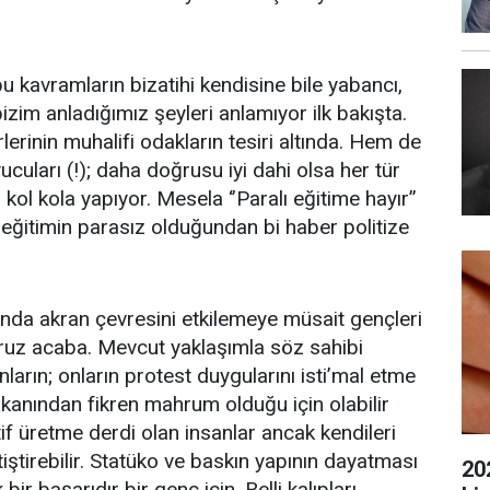
avramların bizatihi kendisine bile yabancı,
zim anladığımız şeyleri anlamıyor ilk bakışta.
lerinin muhalifi odakların tesiri altında. Hem de
ucuları (!); daha doğrusu iyi dahi olsa her tür
kol kola yapıyor. Mesela ‘’Paralı eğitime hayır’’
 eğitimin parasız olduğundan bi haber politize
a akran çevresini etkilemeye müsait gençleri
ruz acaba. Mevcut yaklaşımla söz sahibi
ların; onların protest duygularını isti’mal etme
mkanından fikren mahrum olduğu için olabilir
if üretme derdi olan insanlar ancak kendileri
tiştirebilir. Statüko ve baskın yapının dayatması
20
r başarıdır bir genç için. Belli kalıpları