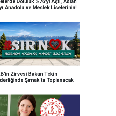
selerde Doluluk %76'yı Aştı, Aslan
yı Anadolu ve Meslek Liselerinin!
B'in Zirvesi Bakan Tekin
derliğinde Şırnak'ta Toplanacak