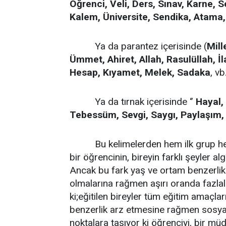
Öğrenci, Veli, Ders, Sınav, Karne, Se
Kalem, Üniversite, Sendika, Atama,
Ya da parantez içerisinde (
Mill
Ümmet, Ahiret, Allah, Rasulüllah, 
Hesap, Kıyamet, Melek, Sadaka
, vb
Ya da tırnak içerisinde ‘’
Hayal,
Tebessüm, Sevgi, Saygı, Paylaşım,
Bu kelimelerden hem ilk grup hem 
bir öğrencinin, bireyin farklı şeyler a
Ancak bu fark yaş ve ortam benzerlik
olmalarına rağmen aşırı oranda fazlal
ki;eğitilen bireyler tüm eğitim amaçlar
benzerlik arz etmesine rağmen sosyal
noktalara taşıyor ki öğrenciyi, bir m