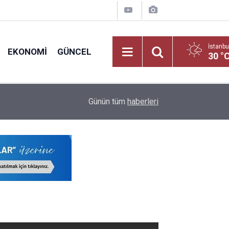
İstanbu
EKONOMI
GÜNCEL
30 °
nci
17:05
2026 LGS Yerleştirme Sonuçlarına Göre Türkiye'ni
Günün tüm
haberleri