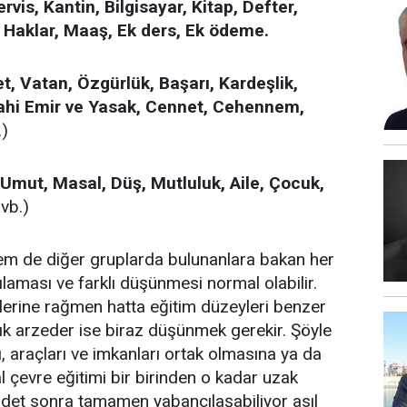
rvis, Kantin, Bilgisayar, Kitap, Defter,
 Haklar, Maaş, Ek ders, Ek ödeme.
et, Vatan, Özgürlük, Başarı, Kardeşlik,
İlahi Emir ve Yasak, Cennet, Cehennem,
.)
 Umut, Masal, Düş, Mutluluk, Aile, Çocuk,
vb.)
de diğer gruplarda bulunanlara bakan her
lgılaması ve farklı düşünmesi normal olabilir.
lerine rağmen hatta eğitim düzeyleri benzer
ık arzeder ise biraz düşünmek gerekir. Şöyle
ı, araçları ve imkanları ortak olmasına ya da
 çevre eğitimi bir birinden o kadar uzak
üddet sonra tamamen yabancılaşabiliyor asıl