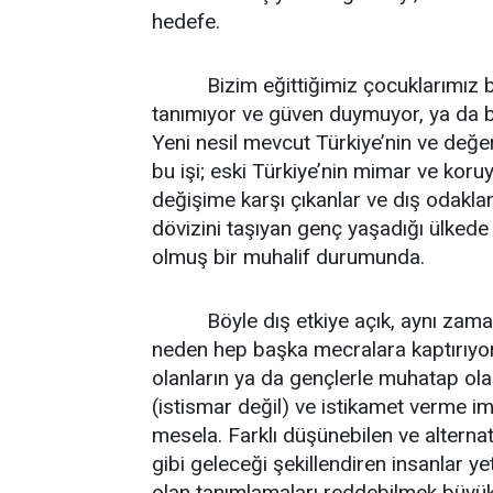
hedefe.
Bizim eğittiğimiz çocuklarımız bu k
tanımıyor ve güven duymuyor, ya da bi
Yeni nesil mevcut Türkiye’nin ve değer
bu işi; eski Türkiye’nin mimar ve koruy
değişime karşı çıkanlar ve dış odaklar 
dövizini taşıyan genç yaşadığı ülkede
olmuş bir muhalif durumunda.
Böyle dış etkiye açık, aynı zamand
neden hep başka mecralara kaptırıyo
olanların ya da gençlerle muhatap olan
(istismar değil) ve istikamet verme i
mesela. Farklı düşünebilen ve alternat
gibi geleceği şekillendiren insanlar ye
olan tanımlamaları reddebilmek büyük bi