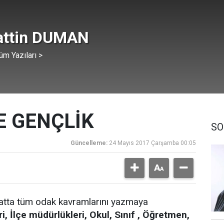
attin DUMAN
üm Yazıları >
VE GENÇLİK
SO
Güncelleme:
24 Mayıs 2017 Çarşamba 00:05
ta tüm odak kavramlarını yazmaya
ri, İlçe müdürlükleri, Okul, Sınıf , Öğretmen,