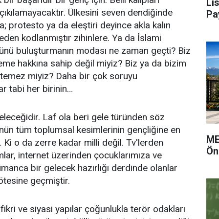
Li
 çıkılamayacaktır. Ülkesini seven dendiğinde
Pa
afa; protesto ya da eleştiri deyince akla kalın
 neden kodlanmıştır zihinlere. Ya da İslami
ltürünü buluşturmanın modası ne zaman geçti? Biz
eme hakkına sahip değil miyiz? Biz ya da bizim
yürütemez miyiz? Daha bir çok soruyu
ar tabi her birinin…
leceğidir. Laf ola beri gele türünden söz
ün tüm toplumsal kesimlerinin gençliğine en
ME
 Ki o da zerre kadar milli değil. Tv'lerden
Ön
lar, internet üzerinden çocuklarımıza ve
ümanca bir gelecek hazırlığı derdinde olanlar
ötesine geçmiştir.
i ve siyasi yapılar çoğunlukla terör odakları