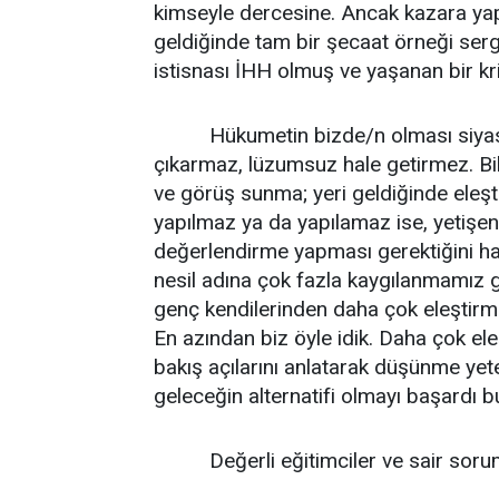
kimseyle dercesine. Ancak kazara yapıl
geldiğinde tam bir şecaat örneği sergil
istisnası İHH olmuş ve yaşanan bir kriz
Hükumetin bizde/n olması siyasetten
çıkarmaz, lüzumsuz hale getirmez. Bil
ve görüş sunma; yeri geldiğinde eleşti
yapılmaz ya da yapılamaz ise, yetişen
değerlendirme yapması gerektiğini han
nesil adına çok fazla kaygılanmamız g
genç kendilerinden daha çok eleştirme
En azından biz öyle idik. Daha çok eleş
bakış açılarını anlatarak düşünme yet
geleceğin alternatifi olmayı başardı bu
Değerli eğitimciler ve sair sorum