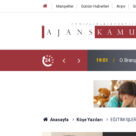
Manşetler
Günün Haberleri
Arşiv
S
19:01
O Branş
LGS Zir
24
18:02
Aldı
Anasayfa
Köşe Yazıları
EĞİTİM İŞLER