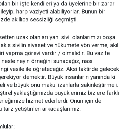
an bir işte kendileri ya da üyelerine bir zarar
eyip, harp vaziyeti alabiliyorlar. Bunun bir
de akıllıca sessizliği seçmişti.
 uzak olanları yani sivil olanlarımızı boşa
akis sivilin siyaset ve hükumete yön verme, akıl
ri yapma görevi vardır / olmalıdır. Bu vazife
 nesle neyin örneğini sunacağız, nasıl
gi vesile ile öğreteceğiz. Aksi taktirde gelecek
erekiyor demektir. Büyük insanların yanında ki
li ve büyük onu makul izahlarla sakinleştirmeli.
tirel yaklaştığımızda büyüklerimiz bizlere farklı
eneğimize hizmet ederlerdi. Onun için de
 tarz yetiştirilen arkadaşlarımız.
lular;