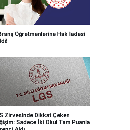
Branş Öğretmenlerine Hak İadesi
di!
S Zirvesinde Dikkat Çeken
ğişim: Sadece İki Okul Tam Puanla
renci Aldı