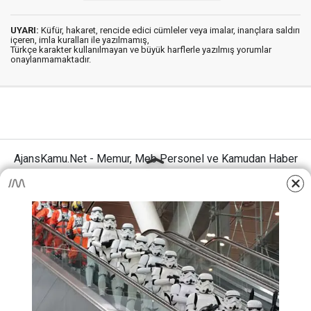
UYARI:
Küfür, hakaret, rencide edici cümleler veya imalar, inançlara saldırı
içeren, imla kuralları ile yazılmamış,
Türkçe karakter kullanılmayan ve büyük harflerle yazılmış yorumlar
onaylanmamaktadır.
AjansKamu.Net - Memur, Meb Personel ve Kamudan Haber
Sitesi © 2025
Anasayfa
Künye
İletişim
Gizlilik İlkeleri
Sitene Ekle
MEB Personel – Öğretmen Haberleri