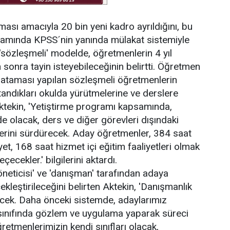
ması amacıyla 20 bin yeni kadro ayrıldığını, bu
amında KPSS´nin yanında mülakat sistemiyle
en 'sözleşmeli' modelde, öğretmenlerin 4 yıl
n sonra tayin isteyebileceğinin belirtti. Öğretmen
i ataması yapılan sözleşmeli öğretmenlerin
tandıkları okulda yürütmelerine ve derslere
 Aktekin, 'Yetiştirme programı kapsamında,
 olacak, ders ve diğer görevleri dışındaki
etlerini sürdürecek. Aday öğretmenler, 384 saat
liyet, 168 saat hizmet içi eğitim faaliyetleri olmak
cekler.' bilgilerini aktardı.
öneticisi' ve 'danışman' tarafından adaya
leştirileceğini belirten Aktekin, 'Danışmanlık
ecek. Daha önceki sistemde, adaylarımız
ınıfında gözlem ve uygulama yaparak süreci
retmenlerimizin kendi sınıfları olacak,