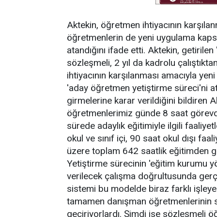
Aktekin, öğretmen ihtiyacının karşılan
öğretmenlerin de yeni uygulama kaps
atandığını ifade etti. Aktekin, getiril
sözleşmeli, 2 yıl da kadrolu çalıştıkta
ihtiyacının karşılanması amacıyla yen
'aday öğretmen yetiştirme süreci'ni a
girmelerine karar verildiğini bildiren
öğretmenlerimiz günde 8 saat görevde
sürede adaylık eğitimiyle ilgili faaliy
okul ve sınıf içi, 90 saat okul dışı faa
üzere toplam 642 saatlik eğitimden geçe
Yetiştirme sürecinin 'eğitim kurumu y
verilecek çalışma doğrultusunda gerçek
sistemi bu modelde biraz farklı işley
tamamen danışman öğretmenlerinin s
geçiriyorlardı. Şimdi ise sözleşmeli öğ