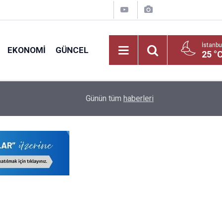
İstanbu
EKONOMI
GÜNCEL
25 °
nadolu
23:41
MEB'in Zirvesi Bakan Tekin Önderliğinde Şırnak
Günün tüm
haberleri