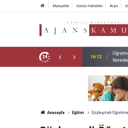
Manşetler
Günün Haberleri
Arşiv
S
ubu Tercih Ekranı Açıldı Mı? Tercihler
2026 LG
24
09:02
ve Mesl
Anasayfa
Eğitim
Sözleşmeli Öğretmen