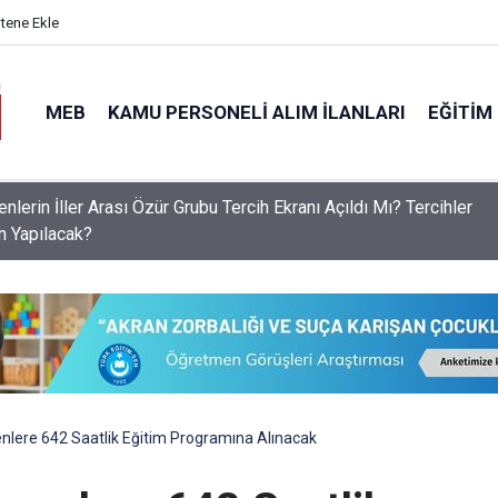
itene Ekle
MEB
KAMU PERSONELI ALIM İLANLARI
EĞITIM
S Raporu Açıklandı: Liselerde Doluluk %76'yı Aştı, Aslan Payı A
ek Liselerinin!
lere 642 Saatlik Eğitim Programına Alınacak