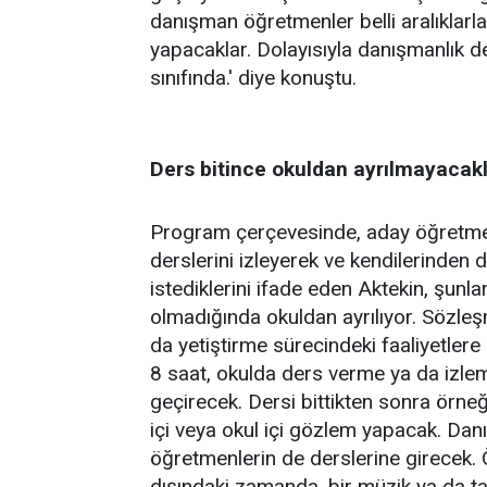
danışman öğretmenler belli aralıklar
yapacaklar. Dolayısıyla danışmanlık
sınıfında.' diye konuştu.
Ders bitince okuldan ayrılmayacak
Program çerçevesinde, aday öğretmen
derslerini izleyerek ve kendilerinden 
istediklerini ifade eden Aktekin, şunl
olmadığında okuldan ayrılıyor. Sözle
da yetiştirme sürecindeki faaliyetler
8 saat, okulda ders verme ya da izleme
geçirecek. Dersi bittikten sonra örne
içi veya okul içi gözlem yapacak. Da
öğretmenlerin de derslerine girecek. 
dışındaki zamanda, bir müzik ya da ta