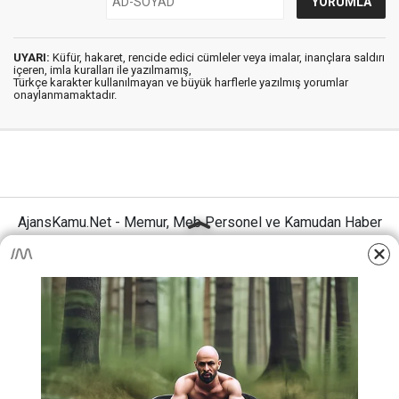
UYARI:
Küfür, hakaret, rencide edici cümleler veya imalar, inançlara saldırı
içeren, imla kuralları ile yazılmamış,
Türkçe karakter kullanılmayan ve büyük harflerle yazılmış yorumlar
onaylanmamaktadır.
AjansKamu.Net - Memur, Meb Personel ve Kamudan Haber
Sitesi © 2025
Anasayfa
Künye
İletişim
Gizlilik İlkeleri
Sitene Ekle
MEB Personel – Öğretmen Haberleri